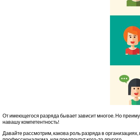
От имеющегося разряда бывает зависит многое. Но преиму
навашу компетентность!
Давайте рассмотрим, какова роль разряда в организациях,
профессионализма, или предпочтут кого-то другого.