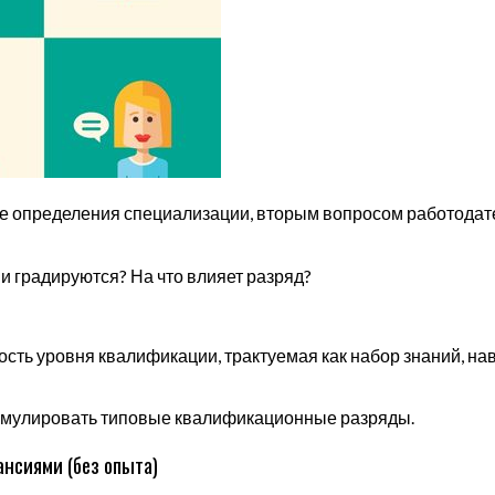
е определения специализации, вторым вопросом работодателя
и градируются? На что влияет разряд?
ть уровня квалификации, трактуемая как набор знаний, нав
формулировать типовые квалификационные разряды.
ансиями (без опыта)