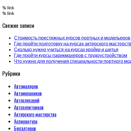
% link
% link
Свежие записи
Стоимость престижных курсов портных и модельеров
Где пройти подготовку на курсах актерского мастерст
Сколько нужно учиться на курсах кройки и шитья
Где пройти курсы парикмахеров с трудоустройством
Что нужно для получения специальности портного мо
Рубрики
Автомаляров
Автомехаников
Автослесарей
Автоэлектриков
Актерского мастерства
Аспирантура
Бухгалтеров