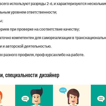
 всего используют разряды 2-6, и характеризуются нескольк
льным уровнем ответственности;
ы;
ериев при проверке на соответствие качеству;
таточно компетентен для самореализации в транснациональн
и и авторской деятельностью.
х разного профиля, проф курсахлибо на работе.
ии, специальности дизайнер