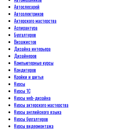
Автослесарей
Автоэлектриков
Актерского мастерства
Аспирантура
Бухгалтеров
Визажистов
Дизайна интерьера
Дизайнеров
Компьютерные курсы
Кондитеров
Кройки и шитья
Курсы
Курсы 1С
Курсы web-дизайна
Курсы актерского мастерства
Курсы английского языка
Курсы бухгалтеров
Курсы видеомонтажа