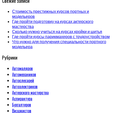
Свежие записи
Стоимость престижных курсов портных и
модельеров
Где пройти подготовку на курсах актерского
мастерства
Сколько нужно учиться на курсах кройки и шитья
Где пройти курсы парикмахеров с трудоустройством
Что нужно для получения специальности портного
модельера
Рубрики
Автомаляров
Автомехаников
Автослесарей
Автоэлектриков
Актерского мастерства
Аспирантура
Бухгалтеров
Визажистов