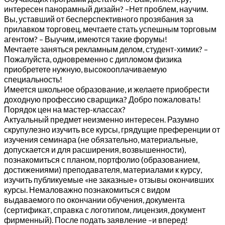
интересен панорамный дизайн? –Нет проблем, научим.
Вы, уставший от бесперспективного прозябания за
прилавком торговец, мечтаете стать успешным торговым
агентом? – Выучим, имеются такие форумы!
Мечтаете заняться рекламным делом, студент-химик? –
Пожалуйста, одновременно с дипломом физика
приобретете нужную, высокооплачиваемую
специальность!
Имеется школьное образование, и желаете приобрести
доходную профессию сварщика? Добро пожаловать!
Порядок цен на мастер-классах?
Актуальный предмет неизменно интересен. Разумно
скрупулезно изучить все курсы, грядущие преференции от
изучения семинара (не обязательно, материальные,
допускается и для расширения, возвышенности),
познакомиться с планом, портфолио (образованием,
достижениями) преподавателя, материалами к курсу,
изучить публикуемые «не заказные» отзывы окончивших
курсы. Немаловажно познакомиться с видом
выдаваемого по окончании обучения, документа
(сертификат, справка с логотипом, лицензия, документ
фирменный). После подать заявление –и вперед!