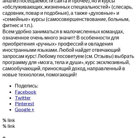
анализ посещаемости сайта и прочее), но и курсы
«обслуживающих, жизненных специальностей» (слесарь,
садовник, повар и подобные), а также «духовные» и
«семейные» курсы (самосовершенствование, больным,
фитнес и т.п.).
Всем удобно заниматься в малочисленных командах,
означенное очень много значит! В особенности для
приобретения «ручных» профессий и овладения
иностранными языками. Любой найдет отвечающий
запросам курс! Любому посоветуем (см. Отзывы) выбрать
программу для «мозга, тела и души», курс эксклюзивный,
самообучающий, приносящий доход, направленный в
новые технологии, помогающий!
Поделись:
Facebook
Twitter
Pinterest
Google +
% link
% link