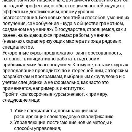
выгодной профессии, особых специальностей, идущих к
эффектным достижениям, новому уровню
благосостояния. Без новых понятий и способов, умения их
получения, самообучения – куда в обществе грамотном,
созданном на умениях? В государстве, строящемся, как и
ранее, на выдающихся приемах работы, умениях
(навыках), характеризующих мастера из ряда рядовых
специалистов.
Ускоренные курсы предполагают заинтересованность,
готовность инициативно работать над своим
приближаемым благополучием. К тому же, на таких курсах
преподавание проводится по интереснейшим, авторским
разработкам и программам, выбранным скрупулезно и с
учетом специфики, а не формально, как часто это
применяется, например, в институтах.
Пройти краткосрочные курсы желают, к примеру,
следующие лица:
Узкие специалисты, повышающие или
расширяющие свою трудовую квалификацию;
Управляющие, постигающие новые методы и
способы управления;