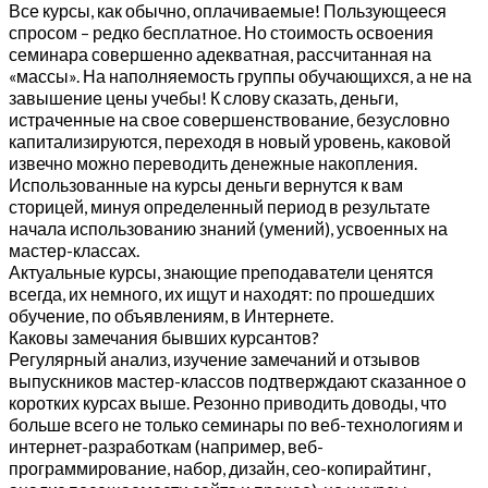
Все курсы, как обычно, оплачиваемые! Пользующееся
спросом – редко бесплатное. Но стоимость освоения
семинара совершенно адекватная, рассчитанная на
«массы». На наполняемость группы обучающихся, а не на
завышение цены учебы! К слову сказать, деньги,
истраченные на свое совершенствование, безусловно
капитализируются, переходя в новый уровень, каковой
извечно можно переводить денежные накопления.
Использованные на курсы деньги вернутся к вам
сторицей, минуя определенный период в результате
начала использованию знаний (умений), усвоенных на
мастер-классах.
Актуальные курсы, знающие преподаватели ценятся
всегда, их немного, их ищут и находят: по прошедших
обучение, по объявлениям, в Интернете.
Каковы замечания бывших курсантов?
Регулярный анализ, изучение замечаний и отзывов
выпускников мастер-классов подтверждают сказанное о
коротких курсах выше. Резонно приводить доводы, что
больше всего не только семинары по веб-технологиям и
интернет-разработкам (например, веб-
программирование, набор, дизайн, сео-копирайтинг,