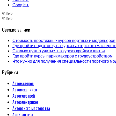
Google +
% link
% link
Свежие записи
Стоимость престижных курсов портных и модельеров
Где пройти подготовку на курсах актерского мастерст
Сколько нужно учиться на курсах кройки и шитья
Где пройти курсы парикмахеров с трудоустройством
Что нужно для получения специальности портного мо
Рубрики
Автомаляров
Автомехаников
Автослесарей
Автоэлектриков
Актерского мастерства
Аспирантура