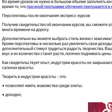
Во время уроков не нужно в большом объеме заполнять кон
время то, что
при иной программе обучения преподается в 
Перспективы после окончания экспресс-курсов
Получив свидетельство об окончании курсов, вы сможете ус
много времени на дорогу.
Дополнительно вы можете выбрать стиль жизни с максималь
Кроме перспективы в несколько раз увеличить свои доходы
дополнительный стимул трудиться радость творчества. Ва
вкус и их количество станет расти, логично поднимать цены 
Как свидетельствует опыт, индустрии красоты не закрываю
салонах красоты.
Творить в индустрии красоты – это:
• позволяет иметь знакомства среди элиты;
• доходно;