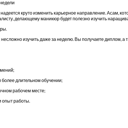
 недели
о надеется круто изменить карьерное направление. Асам, кот
листу, делающему маникюр будет полезно изучить наращива
оры.
несложно изучить даже за неделю. Вы получаете диплом, а т
умений;
и более длительном обучении;
ычном рабочем месте;
и опыт работы.