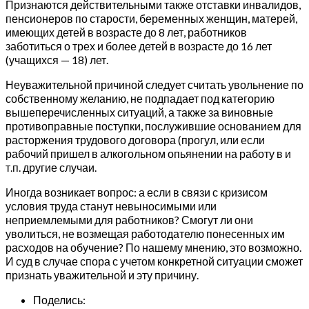
Признаются действительными также отставки инвалидов,
пенсионеров по старости, беременных женщин, матерей,
имеющих детей в возрасте до 8 лет, работников
заботиться о трех и более детей в возрасте до 16 лет
(учащихся — 18) лет.
Неуважительной причиной следует считать увольнение по
собственному желанию, не подпадает под категорию
вышеперечисленных ситуаций, а также за виновные
противоправные поступки, послужившие основанием для
расторжения трудового договора (прогул, или если
рабочий пришел в алкогольном опьянении на работу в и
т.п. другие случаи.
Иногда возникает вопрос: а если в связи с кризисом
условия труда станут невыносимыми или
неприемлемыми для работников? Смогут ли они
уволиться, не возмещая работодателю понесенных им
расходов на обучение? По нашему мнению, это возможно.
И суд в случае спора с учетом конкретной ситуации сможет
признать уважительной и эту причину.
Поделись: