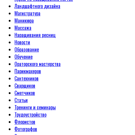
Ландшафтного дизайна
Магистратура
Маникюра
Массажа
Наращивания ресниц
Новости
Образование
Обучение
Ораторского мастерства
Парикмахеров
Сантехников
Сварщиков
Сметчиков
Статьи
Тренинги и семинары
Трудоустройство
Флористов
Фотографов