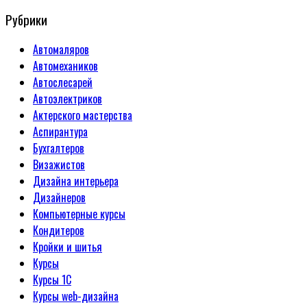
Рубрики
Автомаляров
Автомехаников
Автослесарей
Автоэлектриков
Актерского мастерства
Аспирантура
Бухгалтеров
Визажистов
Дизайна интерьера
Дизайнеров
Компьютерные курсы
Кондитеров
Кройки и шитья
Курсы
Курсы 1С
Курсы web-дизайна