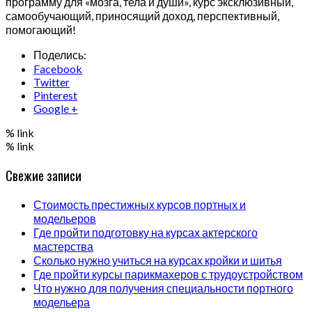
программу для «мозга, тела и души», курс эксклюзивный,
самообучающий, приносящий доход, перспективный,
помогающий!
Поделись:
Facebook
Twitter
Pinterest
Google +
% link
% link
Свежие записи
Стоимость престижных курсов портных и
модельеров
Где пройти подготовку на курсах актерского
мастерства
Сколько нужно учиться на курсах кройки и шитья
Где пройти курсы парикмахеров с трудоустройством
Что нужно для получения специальности портного
модельера