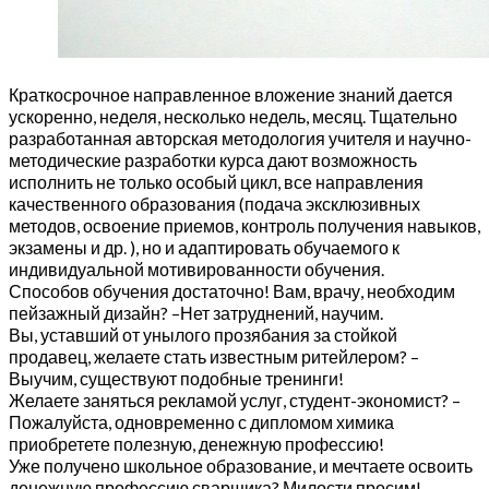
Краткосрочное направленное вложение знаний дается
ускоренно, неделя, несколько недель, месяц. Тщательно
разработанная авторская методология учителя и научно-
методические разработки курса дают возможность
исполнить не только особый цикл, все направления
качественного образования (подача эксклюзивных
методов, освоение приемов, контроль получения навыков,
экзамены и др. ), но и адаптировать обучаемого к
индивидуальной мотивированности обучения.
Способов обучения достаточно! Вам, врачу, необходим
пейзажный дизайн? –Нет затруднений, научим.
Вы, уставший от унылого прозябания за стойкой
продавец, желаете стать известным ритейлером? –
Выучим, существуют подобные тренинги!
Желаете заняться рекламой услуг, студент-экономист? –
Пожалуйста, одновременно с дипломом химика
приобретете полезную, денежную профессию!
Уже получено школьное образование, и мечтаете освоить
денежную профессию сварщика? Милости просим!