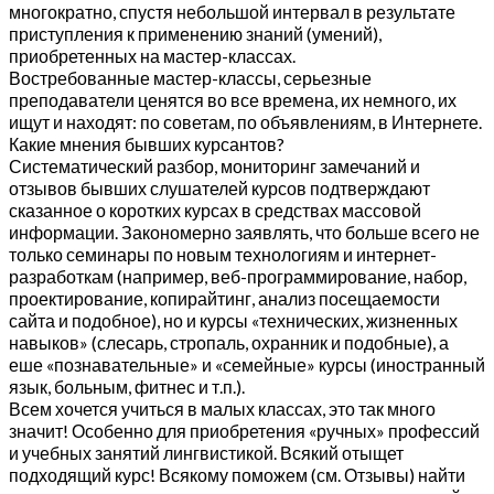
многократно, спустя небольшой интервал в результате
приступления к применению знаний (умений),
приобретенных на мастер-классах.
Востребованные мастер-классы, серьезные
преподаватели ценятся во все времена, их немного, их
ищут и находят: по советам, по объявлениям, в Интернете.
Какие мнения бывших курсантов?
Систематический разбор, мониторинг замечаний и
отзывов бывших слушателей курсов подтверждают
сказанное о коротких курсах в средствах массовой
информации. Закономерно заявлять, что больше всего не
только семинары по новым технологиям и интернет-
разработкам (например, веб-программирование, набор,
проектирование, копирайтинг, анализ посещаемости
сайта и подобное), но и курсы «технических, жизненных
навыков» (слесарь, стропаль, охранник и подобные), а
еше «познавательные» и «семейные» курсы (иностранный
язык, больным, фитнес и т.п.).
Всем хочется учиться в малых классах, это так много
значит! Особенно для приобретения «ручных» профессий
и учебных занятий лингвистикой. Всякий отыщет
подходящий курс! Всякому поможем (см. Отзывы) найти