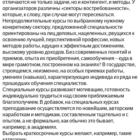
отличаются не только задачи, но и контингент, и методы. У
организаторов различны «секторы востребованности»,
которые, к слову, при случае могут пересекаться.
Непродолжительные курсы по выбранному нужному
конкретному сектору, предложенной специальности
ориентированы на лиц деловых, нацеленных, рвущихся к
освоению лучшей, перспективной профессии, новых
методов работы, идущих к эффектным достижениям,
высокому уровню доходов. Без современных понятий и
приемов, опыта их приобретения, самообучения – куда в
мире грамотном, построенном на знаниях? В государстве,
строящемся, неизменно, на особых приемах работы,
умениях (навыках), характеризующих индивида из ряда не
прошедших обучения специалистов.
Специальные курсы развивают мотивацию, готовность
индивидуально трудиться над своим приближаемым
благополучием. В добавок, на специальных курсах
преподавание осуществляется по новейшим, авторским
наработкам и методикам, составленным тщательно и с
опытом, а не формально, как обычно это бывает,
например, в академиях.
Выбрать краткосрочные курсы желают, например, такие
категории: