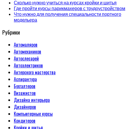
Сколько нужно учиться на курсах кройки и шитья
Где пройти курсы парикмахеров с трудоустройством
Что нужно для получения специальности портного
модельера
Рубрики
Автомаляров
Автомехаников
Автослесарей
Автоэлектриков
Актерского мастерства
Аспирантура
Бухгалтеров
Визажистов
Дизайна интерьера
Дизайнеров
Компьютерные курсы
Кондитеров
Кройки и шитья