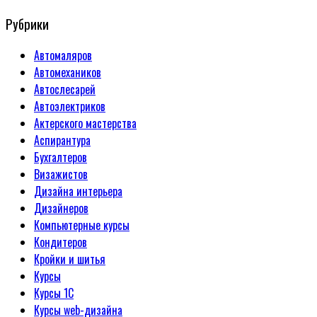
Рубрики
Автомаляров
Автомехаников
Автослесарей
Автоэлектриков
Актерского мастерства
Аспирантура
Бухгалтеров
Визажистов
Дизайна интерьера
Дизайнеров
Компьютерные курсы
Кондитеров
Кройки и шитья
Курсы
Курсы 1С
Курсы web-дизайна