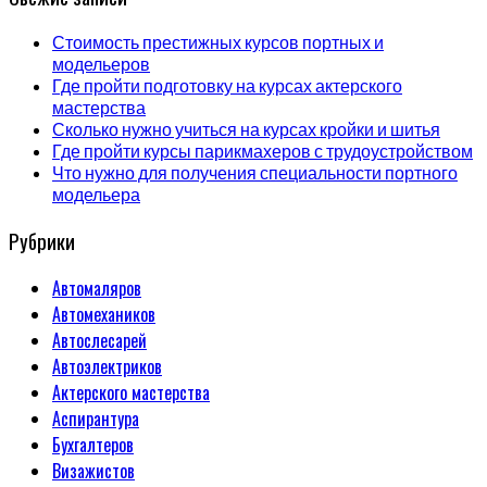
Стоимость престижных курсов портных и
модельеров
Где пройти подготовку на курсах актерского
мастерства
Сколько нужно учиться на курсах кройки и шитья
Где пройти курсы парикмахеров с трудоустройством
Что нужно для получения специальности портного
модельера
Рубрики
Автомаляров
Автомехаников
Автослесарей
Автоэлектриков
Актерского мастерства
Аспирантура
Бухгалтеров
Визажистов