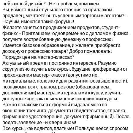
пейзажный дизайн? –Нет проблем, поможем.
Вы, измотанный от унылого стояния за прилавком
продавец, мечтаете быть успешным торговым агентом? –
Научим, имеются такие форумы!
Желаете заняться продвижением продуктов, студент-
физик? – Приглашаем, одновременно с дипломом физика
получите востребованную, денежную профессию!
Имеется базовое образование, и желаете приобрести
доходную профессию токаря? Добро пожаловать!
Порядок цен на мастер-классах?
Актуальный предмет постоянно интересен. Разумно
скрупулезно изучить все курсы, будущие преференции от
прохождения мастер-класса (допустимо не,
материальные, полезно и для развития, возвышенности),
познакомиться с планом, резюме (образованием,
достижениями) мастера, материалами к курсу, изучить
доступные «не заказные» мнения окончивших курсы.
Важно ознакомиться с формой выдаваемого по
окончании тренинга, документа (свидетельство, справка,
фирменное удостоверение, документ фирменный). После
подать заявление –и к вершинам!
Все курсы, как водится, платные! Пользующееся спросом