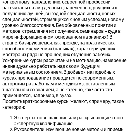
конкретному направлению, освоенной профессии
рассчитаны на лиц деловых, нацеленных, рвущихся к
получению лучшей, выгодной специальности, новых
специальностей, стремящихся к новым успехам, новому
уровню благосостояния. Без обновленных понятий и
методов, стремления их получения, семинаров – куда в
мире информационном, основанном на знаниях? В
стране, базирующемся, как прежде, на практических
способностях, умениях (навыках), характеризующих
мастера из ряда не прошедших обучения рабочих.
Ускоренные курсы рассчитаны на мотивацию, намерение
индивидуально работать над своим будущим
материальным состоянием. В добавок, на подобных
курсах преподавание проводится по современным,
авторским разработкам и методикам, составленным
тщательно и со знанием, а не казенно, как часто это
применяется, например, в вузах.
Посетить краткосрочные курсы желают, к примеру, такие
категории:
Эксперты, повышающие или раскрывающие свою
экспертную квалификацию;
Руководители, изучающие новые методы и приемы