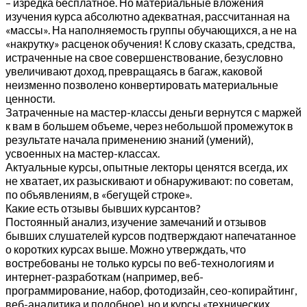
– изредка бесплатное. Но материальные вложения
изучения курса абсолютно адекватная, рассчитанная на
«массы». На наполняемость группы обучающихся, а не на
«накрутку» расценок обучения! К слову сказать, средства,
истраченные на свое совершенствование, безусловно
увеличивают доход, превращаясь в багаж, каковой
неизменно позволено конвертировать материальные
ценности.
Затраченные на мастер-классы деньги вернутся с маржей
к вам в большем объеме, через небольшой промежуток в
результате начала применению знаний (умений),
усвоенных на мастер-классах.
Актуальные курсы, опытные лекторы ценятся всегда, их
не хватает, их разыскивают и обнаруживают: по советам,
по объявлениям, в «бегущей строке».
Какие есть отзывы бывших курсантов?
Постоянный анализ, изучение замечаний и отзывов
бывших слушателей курсов подтверждают напечатанное
о коротких курсах выше. Можно утверждать, что
востребованы не только курсы по веб-технологиям и
интернет-разработкам (например, веб-
программирование, набор, фотодизайн, сео-копирайтинг,
веб-аналитика и подобное), но и курсы «технических,