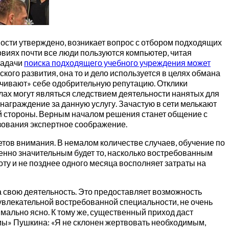
ности утверждено, возникает вопрос с отбором подходящих
виях почти все люди пользуются компьютер, читая
задачи
поиска подходящего учебного учреждения может
кого развития, она то и дело используется в целях обмана
учивают» себе одобрительную репутацию. Отклики
алах могут являться следствием деятельности нанятых для
награждение за данную услугу. Зачастую в сети мелькают
ой стороны. Верным началом решения станет общение с
зования экспертное соображение.
ов внимания. В немалом количестве случаев, обучение по
бенно значительным будет то, насколько востребованным
оту и не позднее одного месяца восполняет затраты на
 свою деятельность. Это предоставляет возможность
 увлекательной востребованной специальности, не очень
мально ясно. К тому же, существенный приход даст
мы» Пушкина: «Я не склонен жертвовать необходимым,