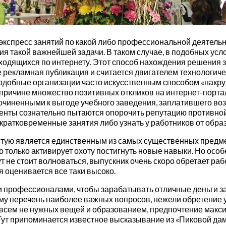
 экспресс занятий по какой либо профессиональной деятель
 такой важнейшей задачи. В таком случае, в подобных усло
находящихся по интернету. Этот способ нахождения решения 
 рекламная публикация и считается двигателем технологичес
Подобные организации часто искусственным способом «накр
ой причине множество позитивных откликов на интернет-порт
сочиненными к выгоде учебного заведения, заплатившего воз
уренты сознательно пытаются опорочить репутацию противн
атковременные занятия либо узнать у работников от обра
ую является единственным из самых существенных предмет
 только активирует охоту постигнуть новые навыки. Но осо
 не стоит волноваться, выпускник очень скоро обретает раб
я оценивается все таки высоко.
 профессионалами, чтобы зарабатывать отличные деньги за
ему перечень наиболее важных вопросов, нежели обретение
овсем не нужных вещей и образованием, предпочтение макси
Тут припоминается известное высказывание из «Пиковой да