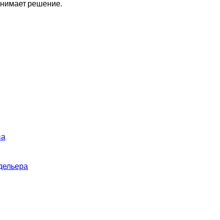
инимает решение.
ва
дельера