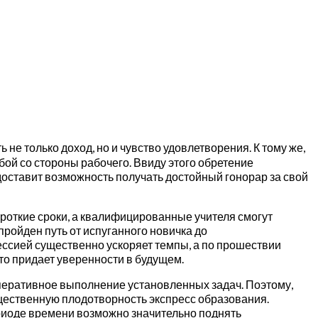
е только доход, но и чувство удовлетворения. К тому же,
бой со стороны рабочего. Ввиду этого обретение
ставит возможность получать достойный гонорар за свой
откие сроки, а квалифицированные учителя смогут
ройден путь от испуганного новичка до
ссией существенно ускоряет темпы, а по прошествии
то придает уверенности в будущем.
перативное выполнение установленных задач. Поэтому,
щественную плодотворность экспресс образования.
периоде времени возможно значительно поднять