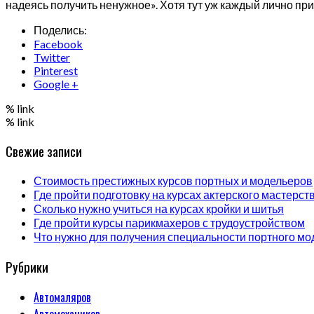
надеясь получить ненужное». Хотя тут уж каждый лично пр
Поделись:
Facebook
Twitter
Pinterest
Google +
% link
% link
Свежие записи
Стоимость престижных курсов портных и модельеров
Где пройти подготовку на курсах актерского мастерст
Сколько нужно учиться на курсах кройки и шитья
Где пройти курсы парикмахеров с трудоустройством
Что нужно для получения специальности портного мо
Рубрики
Автомаляров