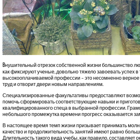
В
нушительный отрезок собственной жизни большинство людей
как фиксируют ученые, довольно тяжело завоевать успех в 
высокооплачиваемой профессии – это несомненно верное 
труд и отворит двери новым направлениям.
Специализированные факультативы предоставляют возмож
помочь сформировать соответствующие навыки и приготови
квалифицированного спеца в выбранной профессии. Грамо
небольшого промежутка времени прогресс оказывается заме
В настоящее время темп жизни призывает принимать молни
качество и продолжительность занятий имеют равно боль
Длительность такого вида учебы, как правило, составляет 