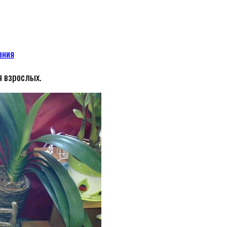
ания
я взрослых.