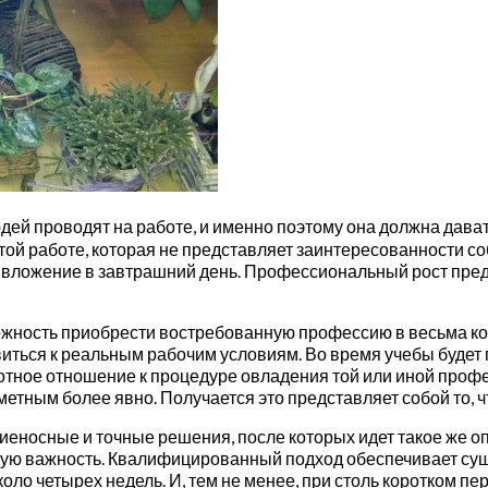
 проводят на работе, и именно поэтому она должна давать н
той работе, которая не представляет заинтересованности со
вложение в завтрашний день. Профессиональный рост предо
ность приобрести востребованную профессию в весьма кор
ться к реальным рабочим условиям. Во время учебы будет п
тное отношение к процедуре овладения той или иной профе
тным более явно. Получается это представляет собой то, ч
еносные и точные решения, после которых идет такое же о
шую важность. Квалифицированный подход обеспечивает су
около четырех недель. И, тем не менее, при столь коротком 