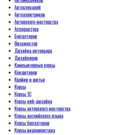
Автомехаников
Автослесарей
Автоэлектриков
Актерского мастерства
Аспирантура
Бухгалтеров
Визажистов
Дизайна интерьера
Дизайнеров
Компьютерные курсы
Кондитеров
Кройки и шитья
Курсы
Курсы 1С
Курсы web-дизайна
Курсы актерского мастерства
Курсы английского языка
Курсы бухгалтеров
Курсы видеомонтажа