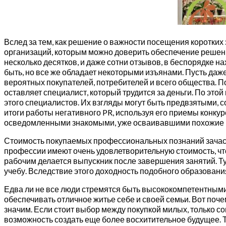
Вслед за тем, как решение о важности посещения коротких
организаций, которым можно доверить обеспечение решения
несколько десятков, и даже сотни отзывов, в беспорядке 
быть, но все же обладает некоторыми изъянами. Пусть даже
вероятных покупателей, потребителей и всего общества. 
оставляет специалист, который трудится за деньги. По эт
этого специалистов. Их взгляды могут быть предвзятыми, 
итоги работы негативного PR, используя его приемы конк
осведомленными знакомыми, уже осваивавшими похожие кр
Стоимость покупаемых профессиональных познаний зачаст
профессии имеют очень удовлетворительную стоимость, что
рабочим делается выпускник после завершения занятий. Тут
учебу. Вследствие этого доходность подобного образовани
Едва ли не все люди стремятся быть высококомпетентными
обеспечивать отличное житье себе и своей семьи. Вот поч
значим. Если стоит выбор между покупкой милых, только с
возможность создать еще более восхитительное будущее. 