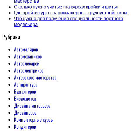
мастерства
Сколько нужно учиться на курсах кройки и шитья
Где пройти курсы парикмахеров с трудоустройством
Что нужно для получения специальности портного
модельера
Рубрики
Автомаляров
Автомехаников
Автослесарей
Автоэлектриков
Актерского мастерства
Аспирантура
Бухгалтеров
Визажистов
Дизайна интерьера
Дизайнеров
Компьютерные курсы
Кондитеров