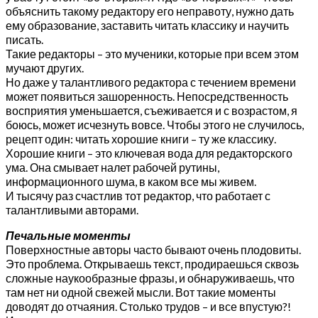
объяснить такому редактору его неправоту, нужно дать
ему образование, заставить читать классику и научить
писать.
Такие редакторы – это мученики, которые при всем этом
мучают других.
Но даже у талантливого редактора с течением времени
может появиться зашоренность. Непосредственность
восприятия уменьшается, съеживается и с возрастом, я
боюсь, может исчезнуть вовсе. Чтобы этого не случилось,
рецепт один: читать хорошие книги – ту же классику.
Хорошие книги – это ключевая вода для редакторского
ума. Она смывает налет рабочей рутины,
информационного шума, в каком все мы живем.
И тысячу раз счастлив тот редактор, что работает с
талантливыми авторами.
Печальные моменты
Поверхностные авторы часто бывают очень плодовиты.
Это проблема. Открываешь текст, продираешься сквозь
сложные наукообразные фразы, и обнаруживаешь, что
там нет ни одной свежей мысли. Вот такие моменты
доводят до отчаяния. Столько трудов – и все впустую?!