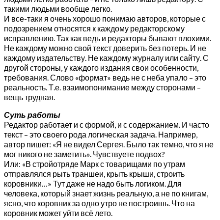
такими людьми вообще легко.
И все-таки я очень хорошо понимаю авторов, которые с
подозрением относятся к каждому редакторскому
исправлению. Так как ведь и редакторы бывают плохими.
Не каждому можно свой текст доверить без потерь. И не
каждому издательству. Не каждому журналу или сайту. С
другой стороны, у каждого издания свои особенности,
требования. Слово «формат» ведь не с неба упало – это
реальность. Т.е. взаимопонимание между сторонами –
вещь трудная.
Суть работы
Редактор работает и с формой, и с содержанием. И часто
текст – это своего рода логическая задача. Например,
автор пишет: «Я не видел Сергея. Было так темно, что я не
мог никого не заметить». Чувствуете подвох?
Или: «В стройотряде Марк с товарищами по утрам
отправлялся рыть траншеи, крыть крыши, строить
коровники…» Тут даже не надо быть логиком. Для
человека, который знает жизнь реальную, а не по книгам,
ясно, что коровник за одно утро не построишь. Что на
коровник может уйти всё лето.