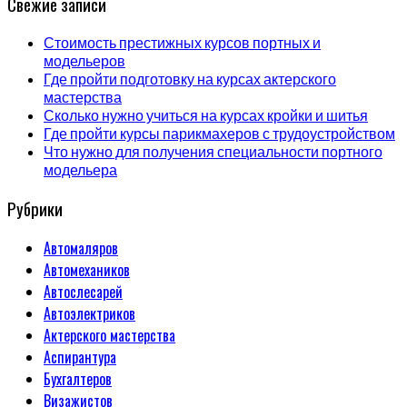
Свежие записи
Стоимость престижных курсов портных и
модельеров
Где пройти подготовку на курсах актерского
мастерства
Сколько нужно учиться на курсах кройки и шитья
Где пройти курсы парикмахеров с трудоустройством
Что нужно для получения специальности портного
модельера
Рубрики
Автомаляров
Автомехаников
Автослесарей
Автоэлектриков
Актерского мастерства
Аспирантура
Бухгалтеров
Визажистов