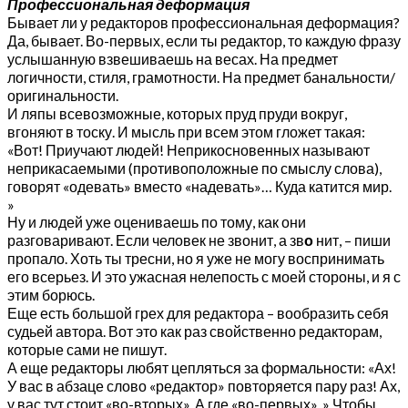
Профессиональная деформация
Бывает ли у редакторов профессиональная деформация?
Да, бывает. Во-первых, если ты редактор, то каждую фразу
услышанную взвешиваешь на весах. На предмет
логичности, стиля, грамотности. На предмет банальности/
оригинальности.
И ляпы всевозможные, которых пруд пруди вокруг,
вгоняют в тоску. И мысль при всем этом гложет такая:
«Вот! Приучают людей! Неприкосновенных называют
неприкасаемыми (противоположные по смыслу слова),
говорят «одевать» вместо «надевать»… Куда катится мир.
»
Ну и людей уже оцениваешь по тому, как они
разговаривают. Если человек не звонит, а зв
о
нит, – пиши
пропало. Хоть ты тресни, но я уже не могу воспринимать
его всерьез. И это ужасная нелепость с моей стороны, и я с
этим борюсь.
Еще есть большой грех для редактора – вообразить себя
судьей автора. Вот это как раз свойственно редакторам,
которые сами не пишут.
А еще редакторы любят цепляться за формальности: «Ах!
У вас в абзаце слово «редактор» повторяется пару раз! Ах,
у вас тут стоит «во-вторых». А где «во-первых». » Чтобы