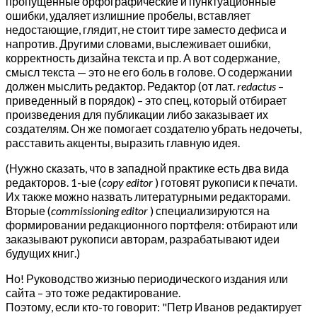
пропущенные орфографические и пунктуационные
ошибки, удаляет излишние пробелы, вставляет
недостающие, глядит, не стоит тире заместо дефиса и
напротив. Другими словами, выслеживает ошибки,
корректность дизайна текста и пр. А вот содержание,
смысл текста — это не его боль в голове. О содержании
должен мыслить редактор. Редактор (от лат.
redactus
–
приведенный в порядок) – это спец, который отбирает
произведения для публикации либо заказывает их
создателям. Он же помогает создателю убрать недочеты,
расставить акценты, выразить главную идея.
(Нужно сказать, что в западной практике есть два вида
редакторов. 1-ые (
copy editor
) готовят рукописи к печати.
Их также можно назвать литературными редакторами.
Вторые (
commissioning editor
) специализируются на
формировании редакционного портфеля: отбирают или
заказывают рукописи авторам, разрабатывают идеи
будущих книг.)
Но! Руководство жизнью периодического издания или
сайта – это тоже редактирование.
Поэтому, если кто-то говорит: "Петр Иванов редактирует