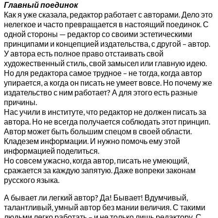
Главный поединок
Как я уже сказала, редактор работает с авторами. Дело это
нелегкое и часто превращается в настоящий поединок. С
одной стороны — редактор со своими эстетическими
принципами и концепцией издательства, с другой – автор.
У автора есть полное право отстаивать свой
художественный стиль, свой замысел или главную идею.
Но для редактора самое трудное – не тогда, когда автор
упирается, а когда он писать не умеет вовсе. Но почему же
издательство с ним работает? А для этого есть разные
причины.
Нас учили в институте, что редактор не должен писать за
автора. Но не всегда получается соблюдать этот принцип.
Автор может быть большим спецом в своей области.
Кладезем информации. И нужно помочь ему этой
информацией поделиться.
Но совсем ужасно, когда автор, писать не умеющий,
сражается за каждую запятую. Даже вопреки законам
русского языка.
А бывает ли легкий автор? Да! Бывает! Вдумчивый,
талантливый, умный автор без мании величия. С такими
людьми легко работать – и не только лишь редактору. С