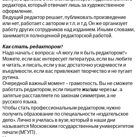
редактора, который отвечает лишь за художественное
оформление.
Ведущий редактор решает, публиковать произведение
или нет, работает с автором и т.п. и т.д. Он же организует
работу других сотрудников над изданием. Иными словами,
занимается полноценной редакторской работой.
Как стать редактором?
Надо начать с вопроса: «А могу ли я быть редактором?»
Можете, если вас интересует литература, если вы любите
и читать, и писать, если у вас достаточно усидчивости и
въедливости, если вас привлекает творчество и не пугает
рутина.
Очередной важный момент – грамотность. Вы не сможете
работать редактором, если пишете
жи/ши
через
ы
. а
запятые расставляете по законам симметрии, а не
русского языка.
Чтобы стать профессиональным редактором, нужно
получить образование по специальности «издательское
дело». Лично я училась в вузе, который в наши дни
называется Московским государственным университетом
печати (МГУП) .