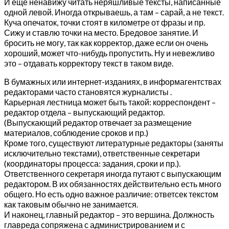
И еще ненавижу читать неряшливые тексты, написанные
одной левой. Иногда открываешь, а там – сарай, а не текст.
Куча опечаток, точки стоят в километре от фразы и пр.
Сижу и ставлю точки на место. Бредовое занятие. И
бросить не могу, так как корректор, даже если он очень
хороший, может что-нибудь пропустить. Ну и невежливо
это – отдавать корректору текст в таком виде.
В бумажных или интернет-изданиях, в информагентствах
редакторами часто становятся журналисты .
Карьерная лестница может быть такой: корреспондент –
редактор отдела – выпускающий редактор.
(Выпускающий редактор отвечает за размещение
материалов, соблюдение сроков и пр.)
Кроме того, существуют литературные редакторы (заняты
исключительно текстами), ответственные секретари
(координаторы процесса: задания, сроки и пр.).
Ответственного секретаря иногда путают с выпускающим
редактором. В их обязанностях действительно есть много
общего. Но есть одно важное различие: ответсек текстом
как таковым обычно не занимается.
И наконец, главный редактор – это вершина. Должность
главреда сопряжена с администрированием и с