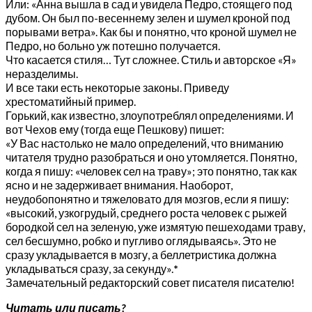
Или: «Анна вышла в сад и увидела Педро, стоящего под
дубом. Он был по-весеннему зелен и шумел кроной под
порывами ветра». Как бы и понятно, что кроной шумел не
Педро, но больно уж потешно получается.
Что касается стиля… Тут сложнее. Стиль и авторское «Я»
неразделимы.
И все таки есть некоторые законы. Приведу
хрестоматийный пример.
Горький, как известно, злоупотреблял определениями. И
вот Чехов ему (тогда еще Пешкову) пишет:
«У Вас настолько не мало определений, что вниманию
читателя трудно разобраться и оно утомляется. Понятно,
когда я пишу: «человек сел на траву»; это понятно, так как
ясно и не задерживает внимания. Наоборот,
неудобопонятно и тяжеловато для мозгов, если я пишу:
«высокий, узкогрудый, среднего роста человек с рыжей
бородкой сел на зеленую, уже измятую пешеходами траву,
сел бесшумно, робко и пугливо оглядываясь». Это не
сразу укладывается в мозгу, а беллетристика должна
укладываться сразу, за секунду».
*
Замечательный редакторский совет писателя писателю!
Читать или писать?