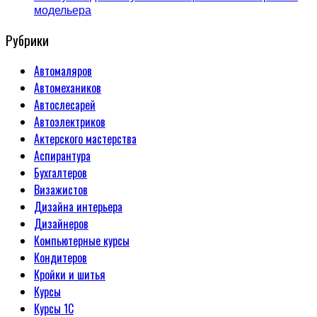
модельера
Рубрики
Автомаляров
Автомехаников
Автослесарей
Автоэлектриков
Актерского мастерства
Аспирантура
Бухгалтеров
Визажистов
Дизайна интерьера
Дизайнеров
Компьютерные курсы
Кондитеров
Кройки и шитья
Курсы
Курсы 1С