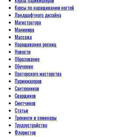
Курсы парикмахеров
Курсы по наращиванию ногтей
Ландшафтного дизайна
Магистратура
Маникюра
Массажа
Наращивания ресниц
Новости
Образование
Обучение
Ораторского мастерства
Парикмахеров
Сантехников
Сварщиков
Сметчиков
Статьи
Тренинги и семинары
Трудоустройство
Флористов