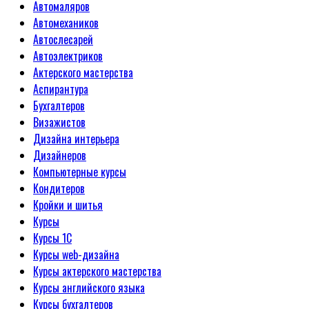
Автомаляров
Автомехаников
Автослесарей
Автоэлектриков
Актерского мастерства
Аспирантура
Бухгалтеров
Визажистов
Дизайна интерьера
Дизайнеров
Компьютерные курсы
Кондитеров
Кройки и шитья
Курсы
Курсы 1С
Курсы web-дизайна
Курсы актерского мастерства
Курсы английского языка
Курсы бухгалтеров