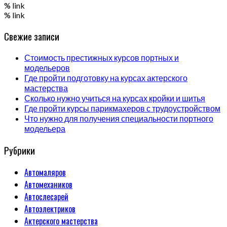
% link
% link
Свежие записи
Стоимость престижных курсов портных и
модельеров
Где пройти подготовку на курсах актерского
мастерства
Сколько нужно учиться на курсах кройки и шитья
Где пройти курсы парикмахеров с трудоустройством
Что нужно для получения специальности портного
модельера
Рубрики
Автомаляров
Автомехаников
Автослесарей
Автоэлектриков
Актерского мастерства