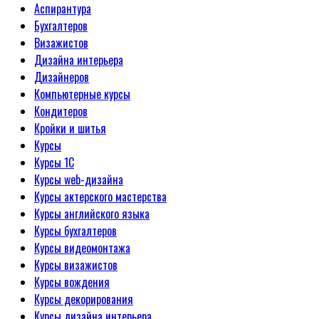
Аспирантура
Бухгалтеров
Визажистов
Дизайна интерьера
Дизайнеров
Компьютерные курсы
Кондитеров
Кройки и шитья
Курсы
Курсы 1С
Курсы web-дизайна
Курсы актерского мастерства
Курсы английского языка
Курсы бухгалтеров
Курсы видеомонтажа
Курсы визажистов
Курсы вождения
Курсы декорирования
Курсы дизайна интерьера