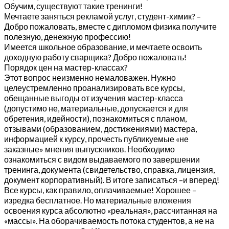
Обучим, существуют такие тренинги!
Мечтаете заняться рекламой услуг, студент-химик? –
Добро пожаловать, вместе с дипломом физика получите
полезную, денежную профессию!
Имеется школьное образование, и мечтаете освоить
доходную работу сварщика? Добро пожаловать!
Порядок цен на мастер-классах?
Этот вопрос неизменно немаловажен. Нужно
целеустремленно проанализировать все курсы,
обещанные выгоды от изучения мастер-класса
(допустимо не, материальные, допускается и для
обретения, идейности), познакомиться с планом,
отзывами (образованием, достижениями) мастера,
информацией к курсу, прочесть публикуемые «не
заказные» мнения выпускников. Необходимо
ознакомиться с видом выдаваемого по завершении
тренинга, документа (свидетельство, справка, лицензия,
документ корпоративный). В итоге записаться –и вперед!
Все курсы, как правило, оплачиваемые! Хорошее –
изредка бесплатное. Но материальные вложения
освоения курса абсолютно «реальная», рассчитанная на
«массы». На оборачиваемость потока студентов, а не на