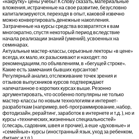
«накрутку» цены учебы! К слову сказать, материальные
вложения, истраченные на свое развитие, безусловно
капитализируются, переходя в опыт, каковой извечно
можно конвертировать денежные накопления.
Затраченные на курсы средства возвратятся к вам
многократно, спустя некоторый период вследствие
начала реализации знаний (умений), усвоенных на
семинарах.
Актуальные мастер-классы, серьезные лекторы «в цене»
всегда, их мало, их разыскивают и находят: по
рекомендациям, по объявлениям, в «бегущей строке».
Какие есть замечания бывших курсантов?
Регулярный анализ, отслеживание точек зрения и
отзывов выпускников курсов подтверждают
напечатанное о коротких курсах выше. Резонно
аргументировать, что особенно популярны не только
мастер-классы по новым технологиям и интернет-
разработкам (например, веб-программирование, набор,
фотодизайн, рерайтинг, заработок в интернете и т.д. ), но и
курсы «технических, жизненных специальностей»
(слесарь, садовник, швея и прочие), а еше «духовные» и
«семейные» курсы (иностранный язык, уход за ребенком,
фитнес и т.п.).