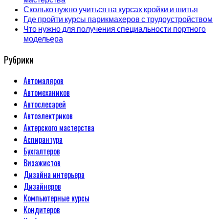
Сколько нужно учиться на курсах кройки и шитья
Где пройти курсы парикмахеров с трудоустройством
Что нужно для получения специальности портного
модельера
Рубрики
Автомаляров
Автомехаников
Автослесарей
Автоэлектриков
Актерского мастерства
Аспирантура
Бухгалтеров
Визажистов
Дизайна интерьера
Дизайнеров
Компьютерные курсы
Кондитеров