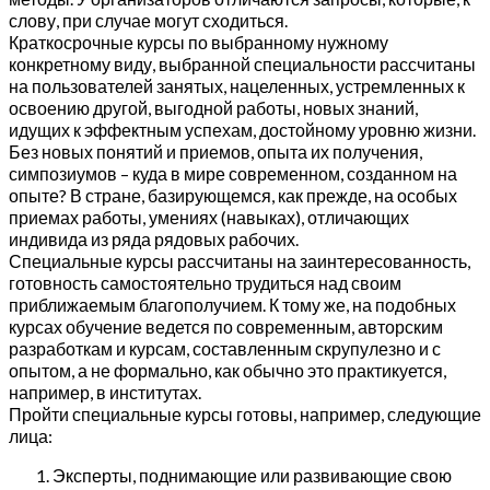
слову, при случае могут сходиться.
Краткосрочные курсы по выбранному нужному
конкретному виду, выбранной специальности рассчитаны
на пользователей занятых, нацеленных, устремленных к
освоению другой, выгодной работы, новых знаний,
идущих к эффектным успехам, достойному уровню жизни.
Без новых понятий и приемов, опыта их получения,
симпозиумов – куда в мире современном, созданном на
опыте? В стране, базирующемся, как прежде, на особых
приемах работы, умениях (навыках), отличающих
индивида из ряда рядовых рабочих.
Специальные курсы рассчитаны на заинтересованность,
готовность самостоятельно трудиться над своим
приближаемым благополучием. К тому же, на подобных
курсах обучение ведется по современным, авторским
разработкам и курсам, составленным скрупулезно и с
опытом, а не формально, как обычно это практикуется,
например, в институтах.
Пройти специальные курсы готовы, например, следующие
лица:
Эксперты, поднимающие или развивающие свою