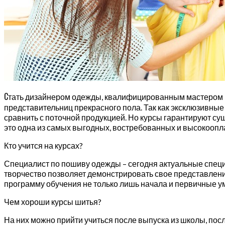
С
тать дизайнером одежды, квалифицированным мастером и
представительниц прекрасного пола. Так как эксклюзивн
сравнить с поточной продукцией. Но курсы гарантируют 
это одна из самых выгодных, востребованных и высокооп
Кто учится на курсах?
Специалист по пошиву одежды – сегодня актуальные специал
творчество позволяет демонстрировать свое представлени
программу обучения не только лишь начала и первичные ум
Чем хороши курсы шитья?
На них можно прийти учиться после выпуска из школы, посл