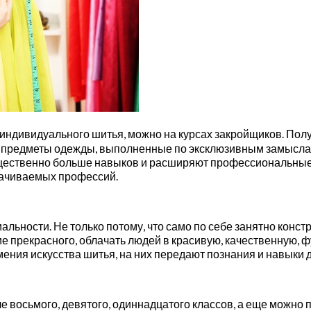
ндивидуального шитья, можно на курсах закройщиков. Полу
ые предметы одежды, выполненные по эксклюзивным замысла
существенно больше навыков и расширяют профессиональные
лачиваемых профессий.
ьности. Не только потому, что само по себе занятно констру
е прекрасного, облачать людей в красивую, качественную, 
ения искусства шитья, на них передают познания и навыки 
е восьмого, девятого, одиннадцатого классов, а еще можно п