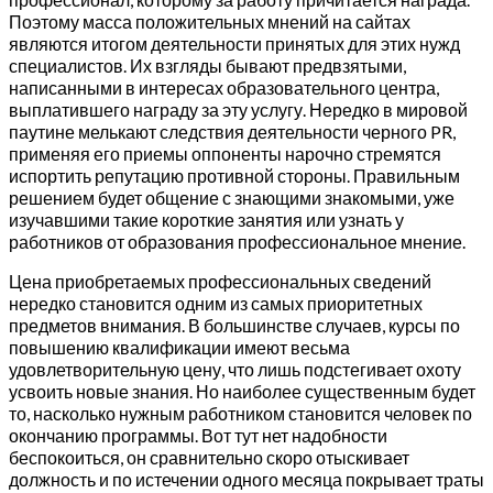
Поэтому масса положительных мнений на сайтах
являются итогом деятельности принятых для этих нужд
специалистов. Их взгляды бывают предвзятыми,
написанными в интересах образовательного центра,
выплатившего награду за эту услугу. Нередко в мировой
паутине мелькают следствия деятельности черного PR,
применяя его приемы оппоненты нарочно стремятся
испортить репутацию противной стороны. Правильным
решением будет общение с знающими знакомыми, уже
изучавшими такие короткие занятия или узнать у
работников от образования профессиональное мнение.
Цена приобретаемых профессиональных сведений
нередко становится одним из самых приоритетных
предметов внимания. В большинстве случаев, курсы по
повышению квалификации имеют весьма
удовлетворительную цену, что лишь подстегивает охоту
усвоить новые знания. Но наиболее существенным будет
то, насколько нужным работником становится человек по
окончанию программы. Вот тут нет надобности
беспокоиться, он сравнительно скоро отыскивает
должность и по истечении одного месяца покрывает траты