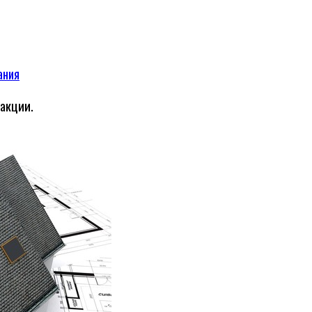
ания
 акции.