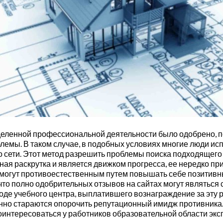
еделенной профессиональной деятельности было одобрено, 
мы. В таком случае, в подобных условиях многие люди испо
 сети. Этот метод разрешить проблемы поиска подходящего 
ная раскрутка и является движком прогресса, ее нередко п
и могут противоестественным путем повышать себе позитив
, что полно одобрительных отзывов на сайтах могут являтьс
де учебного центра, выплатившего вознаграждение за эту р
енно стараются опорочить репутационный имидж противника
интересоваться у работников образовательной области экс