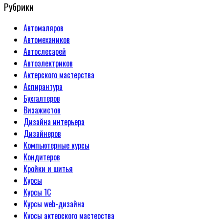
Рубрики
Автомаляров
Автомехаников
Автослесарей
Автоэлектриков
Актерского мастерства
Аспирантура
Бухгалтеров
Визажистов
Дизайна интерьера
Дизайнеров
Компьютерные курсы
Кондитеров
Кройки и шитья
Курсы
Курсы 1С
Курсы web-дизайна
Курсы актерского мастерства