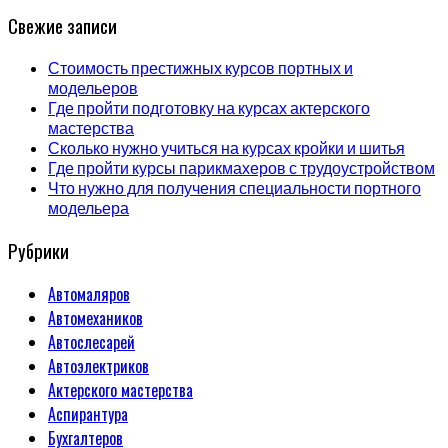
Свежие записи
Стоимость престижных курсов портных и
модельеров
Где пройти подготовку на курсах актерского
мастерства
Сколько нужно учиться на курсах кройки и шитья
Где пройти курсы парикмахеров с трудоустройством
Что нужно для получения специальности портного
модельера
Рубрики
Автомаляров
Автомехаников
Автослесарей
Автоэлектриков
Актерского мастерства
Аспирантура
Бухгалтеров