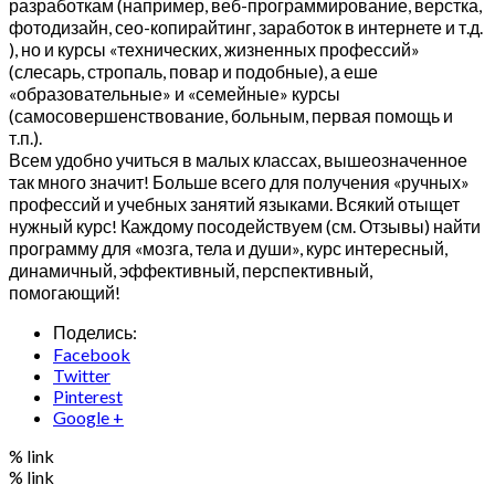
разработкам (например, веб-программирование, верстка,
фотодизайн, сео-копирайтинг, заработок в интернете и т.д.
), но и курсы «технических, жизненных профессий»
(слесарь, стропаль, повар и подобные), а еше
«образовательные» и «семейные» курсы
(самосовершенствование, больным, первая помощь и
т.п.).
Всем удобно учиться в малых классах, вышеозначенное
так много значит! Больше всего для получения «ручных»
профессий и учебных занятий языками. Всякий отыщет
нужный курс! Каждому посодействуем (см. Отзывы) найти
программу для «мозга, тела и души», курс интересный,
динамичный, эффективный, перспективный,
помогающий!
Поделись:
Facebook
Twitter
Pinterest
Google +
% link
% link