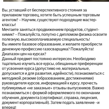
Вы, уставший от бесперспективного стояния за
прилавком торговец, хотите быть успешным торговым
агентом? – Научим, существуют подходящие мастер-
классы!
Мечтаете заняться продвижением продуктов, студент-
химик? – Пожалуйста, попутно с дипломом физика освоите
полезную, высокооплачиваемую специальность!
Вы имеете базовое образование, и желаете приобрести
денежную профессию газосварщика? Пожалуйста!
Диапазон цен на курсах?
Данный предмет постоянно интересен. Необходимо
тщательно изучить все курсы, обещанные преференции
от усвоения курса (допустимо не, материальные,
допускается и для развития, идейности), познакомиться с
методикой, резюме (образованием, достижениями)
руководителя курсов, информацией к курсу, прочесть
публикуемые «не заказные» отзывы выпускников. Важно
познакомиться с формой оформляемого по окончании
обучения, документа (сертификат, справка, лицензия,
документ корпоративный). Затем подать заявление –и
вперед!