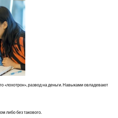
его «лохотрон», развод на деньги. Навыками овладевают
м либо без такового.