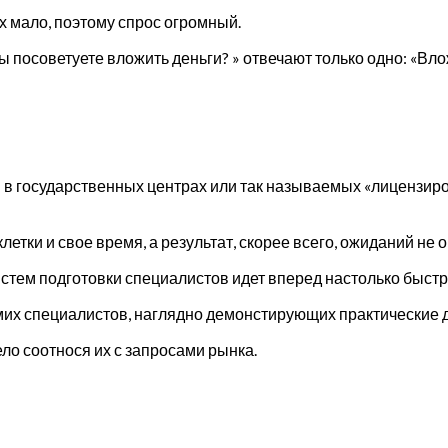
х мало, поэтому спрос огромный.
ы посоветуете вложить деньги? » отвечают только одно: «Вл
ься в государственных центрах или так называемых «лиценз
етки и свое время, а результат, скорее всего, ожиданий не 
стем подготовки специалистов идет вперед настолько быстро
амих специалистов, наглядно демонстирующих практические 
ло соотнося их с запросами рынка.