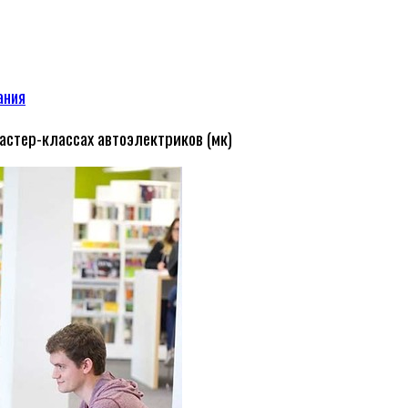
ания
стер-классах автоэлектриков (мк)