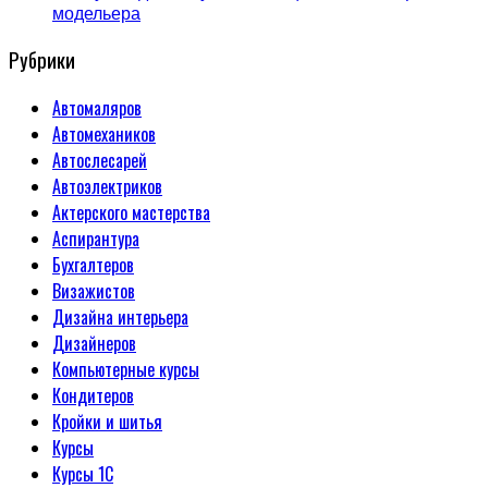
модельера
Рубрики
Автомаляров
Автомехаников
Автослесарей
Автоэлектриков
Актерского мастерства
Аспирантура
Бухгалтеров
Визажистов
Дизайна интерьера
Дизайнеров
Компьютерные курсы
Кондитеров
Кройки и шитья
Курсы
Курсы 1С