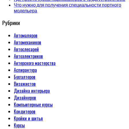
Что нужно для получения специальности портного
модельера
Рубрики
Автомаляров
Автомехаников
Автослесарей
Автоэлектриков
Актерского мастерства
Аспирантура
Бухгалтеров
Визажистов
Дизайна интерьера
Дизайнеров
Компьютерные курсы
Кондитеров
Кройки и шитья
Курсы