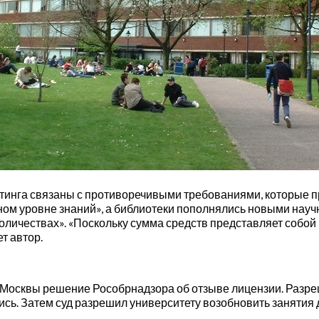
тинга связаны с противоречивыми требованиями, которые пр
ном уровне знаний», а библиотеки пополнялись новыми нау
количествах». «Поскольку сумма средств представляет собо
т автор.
 Москвы решение Рособрнадзора об отзыве лицензии. Разре
лись. Затем суд разрешил университету возобновить занятия 