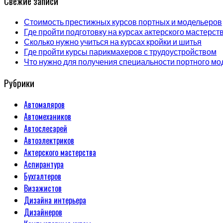
Свежие записи
Стоимость престижных курсов портных и модельеров
Где пройти подготовку на курсах актерского мастерст
Сколько нужно учиться на курсах кройки и шитья
Где пройти курсы парикмахеров с трудоустройством
Что нужно для получения специальности портного мо
Рубрики
Автомаляров
Автомехаников
Автослесарей
Автоэлектриков
Актерского мастерства
Аспирантура
Бухгалтеров
Визажистов
Дизайна интерьера
Дизайнеров