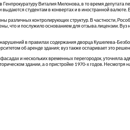
 Генпрокуратуру Виталия Милонова, в то время депутата пет
ии выдаются студентам в конвертах и в иностранной валюте.
оны различных контролирующих структур. В частности, Росо
нены, что и послужило основанием для отзыва лицензии. Вуз 
за нарушений в правилах содержания дворца Кушелева-Безбор
ситетом об аренде здания; вуз также оспаривает это решен
а фасадах и нескольких временных перегородок, уточняла а
сторическом здании, а о пристройке 1970-х годов. Несмотря 