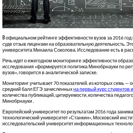
В
официальном рейтинге эффективности вузов за 2016 год 
суде отзыв лицензии на образовательную деятельность. Эт
университета Михаила Соколова. Исследование есть в ра
Речь идет о ежегодном мониторинге эффективности образов
исследования «формируется политика Минобрнауки по ре
вузов», говорится в аналитической записке.
Мониторинг учитывает 70 показателей. из которых семь — 
средний балл ЕГЭ зачисленных
на первый курс студентов 
количества публикаций, цитируемости, количества педагог
Минобрнауки .
Европейский университет по результатам 2016 года заним
технологический университет «Станкин», Московский инст
исследовательский университет информационных технологи