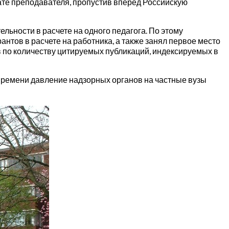
ате преподавателя, пропустив вперед Российскую
льности в расчете на одного педагога. По этому
тов в расчете на работника, а также занял первое место
в по количеству цитируемых публикаций, индексируемых в
 времени давление надзорных органов на частные вузы