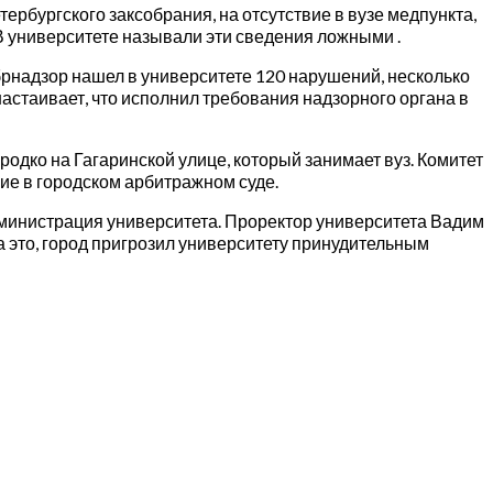
ербургского заксобрания, на отсутствие в вузе медпункта,
 В университете называли эти сведения ложными .
брнадзор нашел в университете 120 нарушений, несколько
настаивает, что исполнил требования надзорного органа в
одко на Гагаринской улице, который занимает вуз. Комитет
ие в городском арбитражном суде.
дминистрация университета. Проректор университета Вадим
на это, город пригрозил университету принудительным