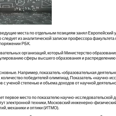
ведущие места по отдельным позициям занял Европейский у
о следует из аналитической записки профессора факультета
споряжении РБК.
ательных организаций, который Министерство образования и
гулированию сферы высшего образования и распределению 
основные. Например, показатель «образовательная деятельно
и
количество победителей олимпиад. Показатель «научно-исс
ов с ученой степенью и объема доходов от научной деятельн
ает первое место по показателю научно-исследовательской 
итут электронной техники, Московский инженерно-физически
й, механики и оптики (ИТМО).