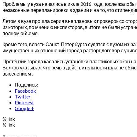
Проблемы у вуза начались в июле 2016 года после жалобы в
незаконные перепланировки в здании и на то, что стипенд
Летом в вузе прошла серия внеплановых проверок со стор
из которых, по мнению инспекторов, в итоге не были устра
полном объеме.
Кроме того, власти Санкт-Петербурга судятся с вузом из-
имущественных отношений города расторг договор с универ
Претензии города касались установки пластиковых окон н
Волков указывал. что речь в действительности шла не об и
выселением .
Поделись:
Facebook
Twitter
Pinterest
Google +
% link
% link