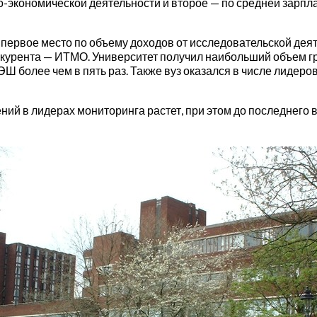
о-экономической деятельности и второе — по средней зарпл
 первое место по объему доходов от исследовательской деяте
урента — ИТМО. Университет получил наибольший объем гран
Ш более чем в пять раз. Также вуз оказался в числе лидеро
ний в лидерах мониторинга растет, при этом до последнего