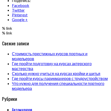
Поделись:
Facebook
Twitter
Pinterest
Google +
% link
% link
Свежие записи
Стоимость престижных курсов портных и
модельеров
Где пройти подготовку на курсах актерского
мастерства
Сколько нужно учиться на курсах кройки и шитья
Где пройти курсы парикмахеров с трудоустройством
Что нужно для получения специальности портного
модельера
Рубрики
Автомаляров