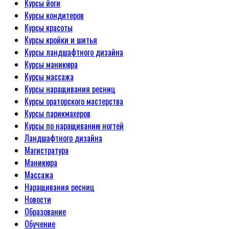
Курсы йоги
Курсы кондитеров
Курсы красоты
Курсы кройки и шитья
Курсы ландшафтного дизайна
Курсы маникюра
Курсы массажа
Курсы наращивания ресниц
Курсы ораторского мастерства
Курсы парикмахеров
Курсы по наращиванию ногтей
Ландшафтного дизайна
Магистратура
Маникюра
Массажа
Наращивания ресниц
Новости
Образование
Обучение