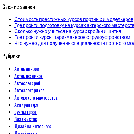
Свежие записи
Стоимость престижных курсов портных и модельеров
Где пройти подготовку на курсах актерского мастерст
Сколько нужно учиться на курсах кройки и шитья
Где пройти курсы парикмахеров с трудоустройством
Что нужно для получения специальности портного мо
Рубрики
Автомаляров
Автомехаников
Автослесарей
Автоэлектриков
Актерского мастерства
Аспирантура
Бухгалтеров
Визажистов
Дизайна интерьера
Дизайнеров