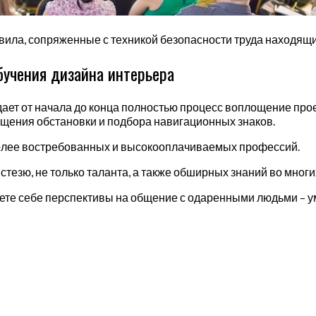
равила, сопряженные с техникой безопасности труда находящ
бучения дизайна интерьера
ает от начала до конца полностью процесс воплощение про
ещения обстановки и подбора навигационных знаков.
иболее востребованных и высокооплачиваемых профессий.
тезю, не только таланта, а также обширных знаний во многих
оете себе перспективы на общение с одаренными людьми – 