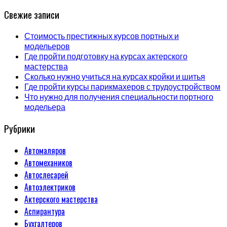
Свежие записи
Стоимость престижных курсов портных и
модельеров
Где пройти подготовку на курсах актерского
мастерства
Сколько нужно учиться на курсах кройки и шитья
Где пройти курсы парикмахеров с трудоустройством
Что нужно для получения специальности портного
модельера
Рубрики
Автомаляров
Автомехаников
Автослесарей
Автоэлектриков
Актерского мастерства
Аспирантура
Бухгалтеров