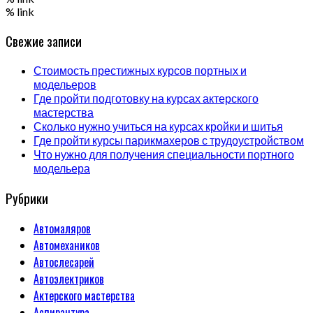
% link
Свежие записи
Стоимость престижных курсов портных и
модельеров
Где пройти подготовку на курсах актерского
мастерства
Сколько нужно учиться на курсах кройки и шитья
Где пройти курсы парикмахеров с трудоустройством
Что нужно для получения специальности портного
модельера
Рубрики
Автомаляров
Автомехаников
Автослесарей
Автоэлектриков
Актерского мастерства
Аспирантура