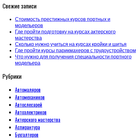
Свежие записи
Стоимость престижных курсов портных и
модельеров
Где пройти подготовку на курсах актерского
мастерства
Сколько нужно учиться на курсах кройки и шитья
Где пройти курсы парикмахеров с трудоустройством
Что нужно для получения специальности портного
модельера
Рубрики
Автомаляров
Автомехаников
Автослесарей
Автоэлектриков
Актерского мастерства
Аспирантура
Бухгалтеров