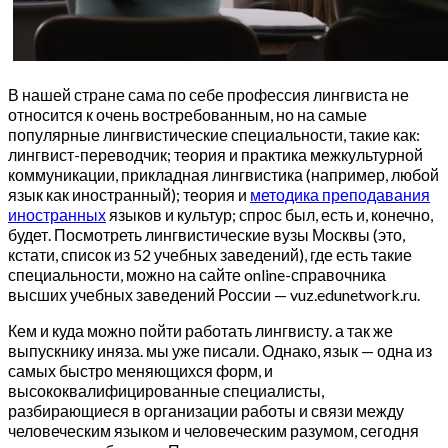
В нашей стране сама по себе профессия лингвиста не
относится к очень востребованным, но на самые
популярные лингвистические специальности, такие как:
лингвист-переводчик; теория и практика межкультурной
коммуникации, прикладная лингвистика (например, любой
язык как иностранный); теория и
методика преподавания
иностранных
языков и культур; спрос был, есть и, конечно,
будет. Посмотреть лингвистические вузы Москвы (это,
кстати, список из 52 учебных заведений), где есть такие
специальности, можно на сайте online-справочника
высших учебных заведений России — vuz.edunetwork.ru.
Кем и куда можно пойти работать лингвисту. а так же
выпускнику иняза. мы уже писали. Однако, язык — одна из
самых быстро меняющихся форм, и
высококвалифицированные специалисты,
разбирающиеся в организации работы и связи между
человеческим языком и человеческим разумом, сегодня