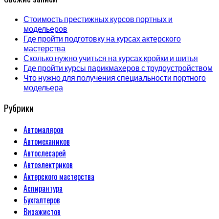
Стоимость престижных курсов портных и
модельеров
Где пройти подготовку на курсах актерского
мастерства
Сколько нужно учиться на курсах кройки и шитья
Где пройти курсы парикмахеров с трудоустройством
Что нужно для получения специальности портного
модельера
Рубрики
Автомаляров
Автомехаников
Автослесарей
Автоэлектриков
Актерского мастерства
Аспирантура
Бухгалтеров
Визажистов