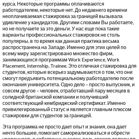
курса. Некоторые программы оплачиваются
работодателем, некоторые нет. До недавнего времени
неоплачиваемая стажировка за границей вызывала
удивление у кандидатов. Другими словами Вы работаете,
но не получаете за это деньги. У нас еще пока такие
варианты профессиональных стажировок не столь
популярны, в то время как данная практика весьма
распространена на Западе. Именно для этих целей по
всему миру зарегистрировано множество фирм,
занимающихся программам Work Experience, Work
Placement, Internship, Trainee. Это отличная стажировка для
студентов, которые всерьез задумываются о том, что они
смогут предъявить потенциальному работодателю после
окончания университета. Одно дело – просто выпускник, и
совсем другое – человек, отработавший пару месяцев в
солидной британской компании и получивший
соответствующий кембриджский сертификат. Именно
привилегированный статус и является главным плюсом
стажировки для студентов за границей.
Эта программа не просто дает опыт и знания, она дает
нечто большее, помогает самореализоваться и обрести
уверенность в собственных силах, ведь стажер должен во