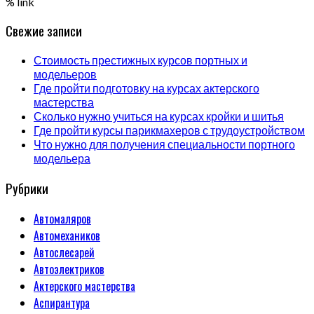
% link
Свежие записи
Стоимость престижных курсов портных и
модельеров
Где пройти подготовку на курсах актерского
мастерства
Сколько нужно учиться на курсах кройки и шитья
Где пройти курсы парикмахеров с трудоустройством
Что нужно для получения специальности портного
модельера
Рубрики
Автомаляров
Автомехаников
Автослесарей
Автоэлектриков
Актерского мастерства
Аспирантура