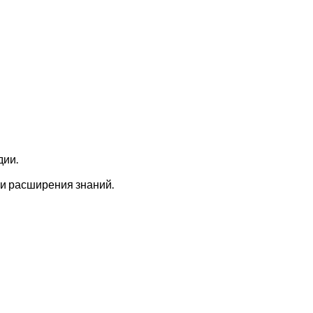
дии.
 и расширения знаний.