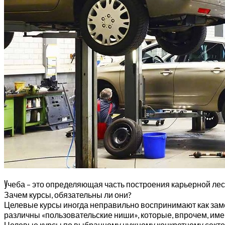
У
чеба – это определяющая часть построения карьерной ле
Зачем курсы, обязательны ли они?
Целевые курсы иногда неправильно воспринимают как замен
различны «пользовательские ниши», которые, впрочем, име
Целевые курсы по выбранному нужному конкретному сектор