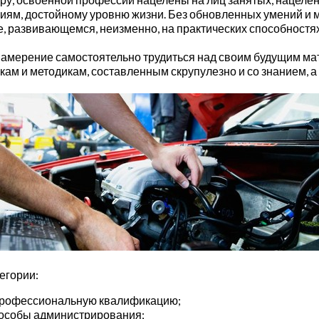
ям, достойному уровню жизни. Без обновленных умений и ме
 развивающемся, неизменно, на практических способностях,
амерение самостоятельно трудиться над своим будущим мат
 и методикам, составленным скрупулезно и со знанием, а не
егории:
профессиональную квалификацию;
особы администрирования;