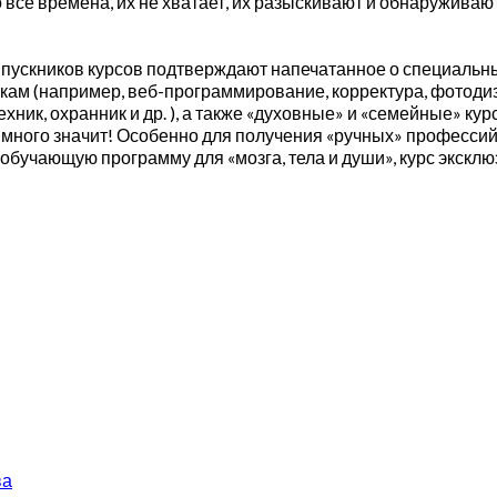
все времена, их не хватает, их разыскивают и обнаруживаю
пускников курсов подтверждают напечатанное о специальных
ам (например, веб-программирование, корректура, фотодизай
ик, охранник и др. ), а также «духовные» и «семейные» курс
ь много значит! Особенно для получения «ручных» професс
 обучающую программу для «мозга, тела и души», курс экск
ва