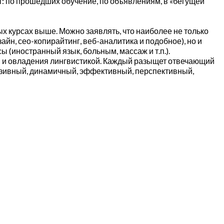
т: по прошедших обучение, по объявлениям, в «бегущей
 курсах выше. Можно заявлять, что наиболее не только
н, сео-копирайтинг, веб-аналитика и подобное), но и
ы (иностранный язык, больным, массаж и т.п.).
ий и овладения лингвистикой. Каждый разыщет отвечающий
люзивный, динамичный, эффективный, перспективный,