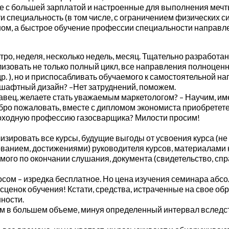
е с большей зарплатой и настроенные для выполнения мечт
ти специальность (в том числе, с ограничением физических си
ном, а быстрое обучение профессии специальности направлен
о, неделя, несколько недель, месяц. Тщательно разработан
изовать не только полный цикл, все направления полноценн
р. ), но и приспосабливать обучаемого к самостоятельной н
дшафтный дизайн? –Нет затруднений, поможем.
авец, желаете стать уважаемым маркетологом? – Научим, и
обро пожаловать, вместе с дипломом экономиста приобретет
доходную профессию газосварщика? Милости просим!
зировать все курсы, будущие выгоды от усвоения курса (не 
ованием, достижениями) руководителя курсов, материалами к
ого по окончании слушания, документа (свидетельство, спр
сом – изредка бесплатное. Но цена изучения семинара абсо
сценок обучения! Кстати, средства, истраченные на свое об
ности.
м в большем объеме, минуя определенный интервал вследст