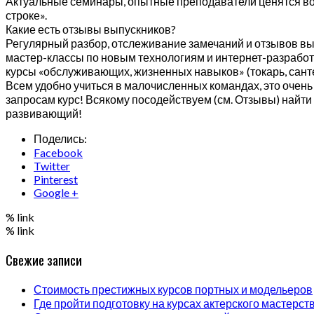
Актуальные семинары, опытные преподаватели ценятся во 
строке».
Какие есть отзывы выпускников?
Регулярный разбор, отслеживание замечаний и отзывов вы
мастер-классы по новым технологиям и интернет-разработк
курсы «обслуживающих, жизненных навыков» (токарь, сантехн
Всем удобно учиться в малочисленных командах, это очен
запросам курс! Всякому посодействуем (см. Отзывы) найти
развивающий!
Поделись:
Facebook
Twitter
Pinterest
Google +
% link
% link
Свежие записи
Стоимость престижных курсов портных и модельеров
Где пройти подготовку на курсах актерского мастерст