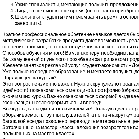
Узкие специалисты, мечтающие получить предложени
Лица, кто не смог в свое время (по возрасту приобрес
Школьники, студенты (им нечем занять время в основ
завершить).
Краткое профессиональное обретение навыков дается быстр
методические разработки предмета дают возможность реал
освоение приемов, контроль получения навыков, зачеты и д
Способов обучения много! Вам, инженеру, необходим лан
Вы, замученный от унылого прозябания за прилавком прод
Желаете заняться рекламой услуг, студент-экономист? – Д
Уже получено среднее образование, и мечтаете получить 
Порядок цен на курсах?
Этот вопрос неизменно важен. Нужно скрупулезно проанали
идейности), познакомиться с методикой, портфолио (образ
окончивших курсы. Важно ознакомиться с формой выдаваем
гособразца). После оформиться –и вперед!
Все курсы, как водится, оплачиваемые! Пользующееся спро
оборачиваемость группы слушателей, а не на «накрутку» ра
багаж, кой всегда позволено переводить материальные цен
Затраченные на мастер-классы вложения возвратятся к ва
полученных на мастер-классах.