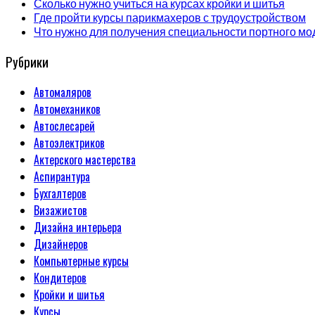
Сколько нужно учиться на курсах кройки и шитья
Где пройти курсы парикмахеров с трудоустройством
Что нужно для получения специальности портного мо
Рубрики
Автомаляров
Автомехаников
Автослесарей
Автоэлектриков
Актерского мастерства
Аспирантура
Бухгалтеров
Визажистов
Дизайна интерьера
Дизайнеров
Компьютерные курсы
Кондитеров
Кройки и шитья
Курсы