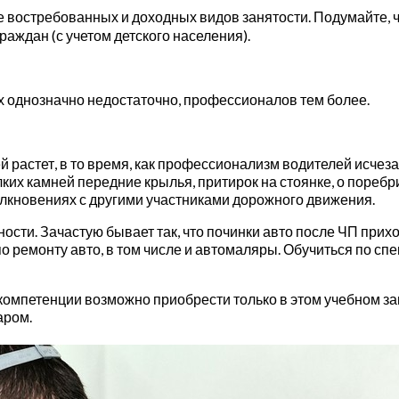
ее востребованных и доходных видов занятости. Подумайте, 
аждан (с учетом детского населения).
 однозначно недостаточно, профессионалов тем более.
растет, в то время, как профессионализм водителей исчезае
х камней передние крылья, притирок на стоянке, о поребри
толкновениях с другими участниками дорожного движения.
сти. Зачастую бывает так, что починки авто после ЧП прих
 ремонту авто, в том числе и автомаляры. Обучиться по спе
компетенции возможно приобрести только в этом учебном за
аром.