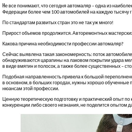
Н
е все понимают, что сегодня автомаляр – одна из наибол
Федерации более чем 100 автомобилей на каждую тысячу гр
По стандартам развитых стран это не так уж много!
Прирост объемов продолжится. Авторемонтных мастерских
Какова причина необходимости профессии автомаляр?
Сейчас выявлена такая закономерность: поток автомобилей 
обнаруживаются царапины на лаковом покрытии удара мелки
в виде вмятин и полосок, а также более существенных – с
Подобная направленность привела к большой переполненно
в основном, в больших городах, нужны хорошо обученные по
нюансам этой профессии.
Ценную теоретическую подготовку и практический опыт по 
конкуренции либо своего незнания, не поделится опытом д