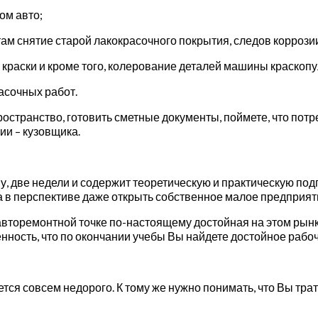
ом авто;
м снятие старой лакокрасочного покрытия, следов коррозии
 краски и кроме того, колерование деталей машины краскопу
асочных работ.
транство, готовить сметные документы, поймете, что потреб
и – кузовщика.
, две недели и содержит теоретическую и практическую подг
 а в перспективе даже открыть собственное малое предприят
вторемонтной точке по-настоящему достойная на этом рынке
еренность, что по окончании учебы Вы найдете достойное ра
ся совсем недорого. К тому же нужно понимать, что Вы трат