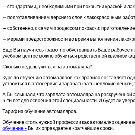
— стандартами,, необходимыми при покрытии краской и лак
— подготавливанием верхнего слоя к лакокрасочным работа
— собственно, с самим процессом покраски: приготовление
— мерами предосторожности во время выполнения лакокр
Еще Вы научитесь грамотно обустраивать Ваше рабочее прос
учебном центре можно обучиться родственной квалификаци
Сколько недель учиться на автомаляра?
Курс по обучению автомаляров как правило составляет одну
устроиться в автосервис и зарабатывать неплохие деньги,
А Вы слышали, что зарплата автомаляра на раскрученной а
5-ти лет для освоения этой специальности. И будет ли ув
Тариф на обучение автомаляров.
Обучение столь нужной профессии как автомаляр оценивает
обучение –
Вы их оправдаете в кратчайшие сроки.