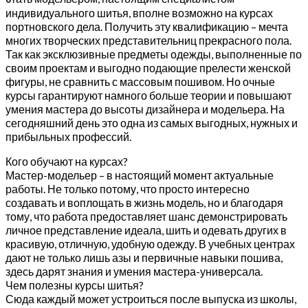
индивидуального шитья, вполне возможно на курсах
портновского дела. Получить эту квалификацию – мечта
многих творческих представительниц прекрасного пола.
Так как эксклюзивные предметы одежды, выполненные по
своим проектам и выгодно подающие прелести женской
фигуры, не сравнить с массовым пошивом. Но очные
курсы гарантируют намного больше теории и повышают
умения мастера до высоты дизайнера и модельера. На
сегодняшний день это одна из самых выгодных, нужных и
прибыльных профессий.
Кого обучают на курсах?
Мастер-модельер – в настоящий момент актуальные
работы. Не только потому, что просто интересно
создавать и воплощать в жизнь модель, но и благодаря
тому, что работа предоставляет шанс демонстрировать
личное представление идеала, шить и одевать других в
красивую, отличную, удобную одежду. В учебных центрах
дают не только лишь азы и первичные навыки пошива,
здесь дарят знания и умения мастера-универсала.
Чем полезны курсы шитья?
Сюда каждый может устроиться после выпуска из школы,