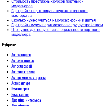
Стоимость престижных курсов портных и
модельеров
Где пройти подготовку на курсах актерского
мастерства
Сколько нужно учиться на курсах кройки и шитья
Где пройти курсы парикмахеров с трудоустройством
Что нужно для получения специальности портного
модельера
Рубрики
Автомаляров
Автомехаников
Автослесарей
Автоэлектриков
Актерского мастерства
Аспирантура
Бухгалтеров
Визажистов
Дизайна интерьера
Дизайнеров