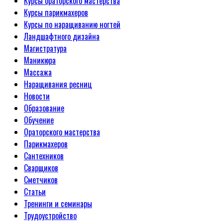
Курсы ораторского мастерства
Курсы парикмахеров
Курсы по наращиванию ногтей
Ландшафтного дизайна
Магистратура
Маникюра
Массажа
Наращивания ресниц
Новости
Образование
Обучение
Ораторского мастерства
Парикмахеров
Сантехников
Сварщиков
Сметчиков
Статьи
Тренинги и семинары
Трудоустройство