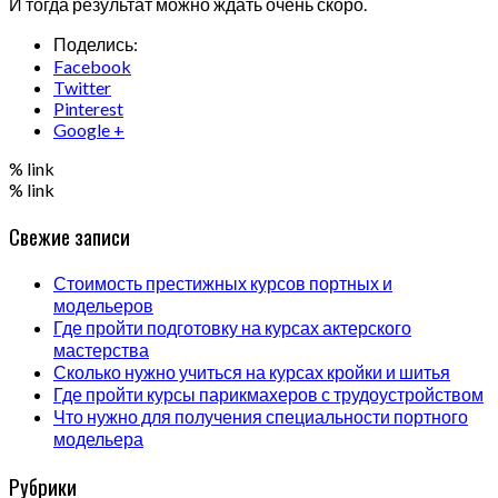
И тогда результат можно ждать очень скоро.
Поделись:
Facebook
Twitter
Pinterest
Google +
% link
% link
Свежие записи
Стоимость престижных курсов портных и
модельеров
Где пройти подготовку на курсах актерского
мастерства
Сколько нужно учиться на курсах кройки и шитья
Где пройти курсы парикмахеров с трудоустройством
Что нужно для получения специальности портного
модельера
Рубрики