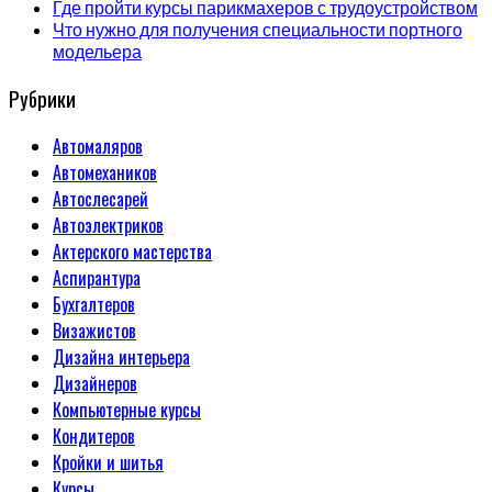
Где пройти курсы парикмахеров с трудоустройством
Что нужно для получения специальности портного
модельера
Рубрики
Автомаляров
Автомехаников
Автослесарей
Автоэлектриков
Актерского мастерства
Аспирантура
Бухгалтеров
Визажистов
Дизайна интерьера
Дизайнеров
Компьютерные курсы
Кондитеров
Кройки и шитья
Курсы