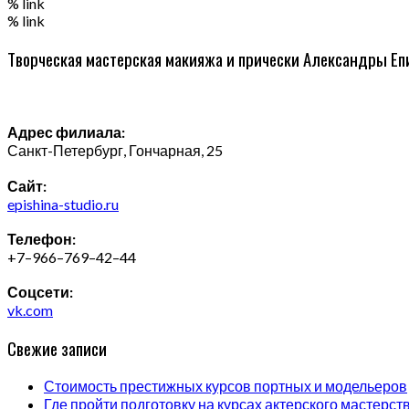
% link
% link
Творческая мастерская макияжа и прически Александры Е
Адрес филиала:
Санкт-Петербург, Гончарная, 25
Сайт:
epishina-studio.ru
Телефон:
+7–966–769–42–44
Соцсети:
vk.com
Свежие записи
Стоимость престижных курсов портных и модельеров
Где пройти подготовку на курсах актерского мастерст