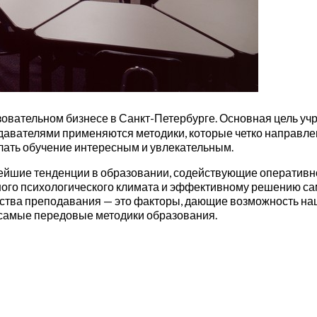
овательном бизнесе в Санкт-Петербурге. Основная цель учр
вателями применяются методики, которые четко направлен
лать обучение интересным и увлекательным.
ейшие тенденции в образовании, содействующие оперативн
ного психологического климата и эффективному решению с
ества преподавания — это факторы, дающие возможность н
самые передовые методики образования.