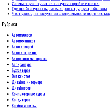
Сколько нужно учиться на курсах кройки и шитья
Где пройти курсы парикмахеров с трудоустройством
Что нужно для получения специальности портного мо
Рубрики
Автомаляров
Автомехаников
Автослесарей
Автоэлектриков
Актерского мастерства
Аспирантура
Бухгалтеров
Визажистов
Дизайна интерьера
Дизайнеров
Компьютерные курсы
Кондитеров
Кройки и шитья