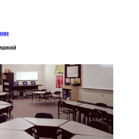
ания
пишиной