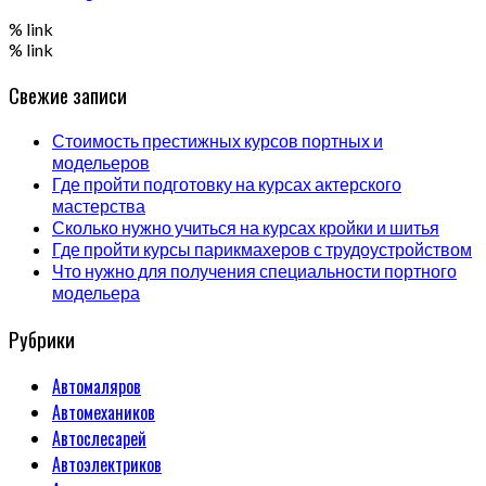
% link
% link
Свежие записи
Стоимость престижных курсов портных и
модельеров
Где пройти подготовку на курсах актерского
мастерства
Сколько нужно учиться на курсах кройки и шитья
Где пройти курсы парикмахеров с трудоустройством
Что нужно для получения специальности портного
модельера
Рубрики
Автомаляров
Автомехаников
Автослесарей
Автоэлектриков