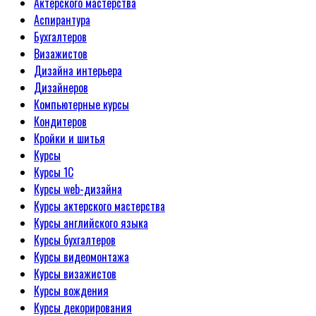
Актерского мастерства
Аспирантура
Бухгалтеров
Визажистов
Дизайна интерьера
Дизайнеров
Компьютерные курсы
Кондитеров
Кройки и шитья
Курсы
Курсы 1С
Курсы web-дизайна
Курсы актерского мастерства
Курсы английского языка
Курсы бухгалтеров
Курсы видеомонтажа
Курсы визажистов
Курсы вождения
Курсы декорирования