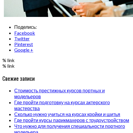
Поделись:
Facebook
Twitter
Pinterest
Google +
% link
% link
Свежие записи
Стоимость престижных курсов портных и
модельеров
Где пройти подготовку на курсах актерского
мастерства
Сколько нужно учиться на курсах кройки и шитья
Где пройти курсы парикмахеров с трудоустройством
Что нужно для получения специальности портного
модельера