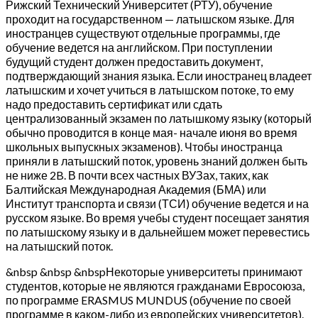
Рижский Технический Университет (РТУ), обучение
проходит на государственном — латышском языке. Для
иностранцев существуют отдельные программы, где
обучение ведется на английском. При поступлении
будущий студент должен предоставить документ,
подтверждающий знания языка. Если иностранец владеет
латышским и хочет учиться в латышском потоке, то ему
надо предоставить сертификат или сдать
централизованный экзамен по латышкому языку (который
обычно проводится в конце мая- начале июня во время
школьных выпускных экзаменов). Чтобы иностранца
приняли в латышский поток, уровень знаний должен быть
не ниже 2B. В почти всех частных ВУЗах, таких, как
Балтийская Международная Академия (БМА) или
Институт транспорта и связи (ТСИ) обучение ведется и на
русском языке. Во время учебы студент посещает занятия
по латышскому языку и в дальнейшем может перевестись
на латышский поток.
&nbsp &nbsp &nbspНекоторые университеты принимают
студентов, которые не являются гражданами Евросоюза,
по программе ERASMUS MUNDUS (обучение по своей
программе в каком-либо из европейских университетов).