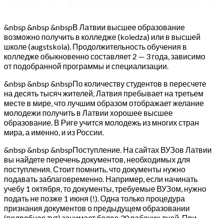
&nbsp &nbsp &nbspВ Латвии высшее образование
возможно получить в колледже (koledza) или в высшей
школе (augstskola). Продолжительность обучения в
колледже обыкновенно составляет 2 — 3 года, зависимо
от подобранной программы и специализации.
&nbsp &nbsp &nbspПо количеству студентов в пересчете
на десять тысяч жителей, Латвия пребывает на третьем
месте в мире, что лучшим образом отображает желание
молодежи получить в Латвии хорошее высшее
образование. В Риге учится молодежь из многих стран
мира, а именно, и из России.
&nbsp &nbsp &nbspПоступление. На сайтах ВУЗов Латвии
вы найдете перечень документов, необходимых для
поступления. Стоит помнить, что документы нужно
подавать заблаговременно. Например, если начинать
учебу 1 октября, то документы, требуемые ВУЗом, нужно
подать не позже 1 июня (!). Одна только процедура
признания документов о предыдущем образовании
(подробнее тут) занимает более 30 рабочих дней. При