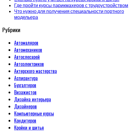
Где пройти курсы парикмахеров с трудоустройством
Что нужно для получения специальности портного
модельера
Рубрики
Автомаляров
Автомехаников
Автослесарей
Автоэлектриков
Актерского мастерства
Аспирантура
Бухгалтеров
Визажистов
Дизайна интерьера
Дизайнеров
Компьютерные курсы
Кондитеров
Кройки и шитья