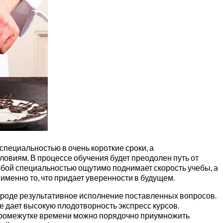
ециальностью в очень короткие сроки, а
овиям. В процессе обучения будет преодолен путь от
юбой специальностью ощутимо поднимает скорость учебы, а
менно то, что придает уверенности в будущем.
 роде результативное исполнение поставленных вопросов.
 дает высокую плодотворность экспресс курсов.
м промежутке времени можно порядочно приумножить