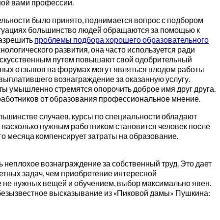
ной вами профессии.
ельности было принято, поднимается вопрос с подбором
ситуациях большинство людей обращаются за помощью к
разрешить
проблемы подбора хорошего образовательного
нологического развития, она часто используется ради
о искусственным путем повышают свой одобрительный
льных отзывов на форумах могут являться плодом работы
выплатившего вознаграждение за оказанную услугу.
ты умышленно стремятся опорочить доброе имя друг друга.
 работников от образования профессиональное мнение.
льшинстве случаев, курсы по специальности обладают
, насколько нужным работником становится человек после
ого месяца компенсирует затраты на образование.
 неплохое вознаграждение за собственный труд. Это дает
етных задач, чем приобретение интересной
е не нужных вещей и обучением, выбор максимально явен.
ебезызвестное высказывание из «Пиковой дамы» Пушкина: