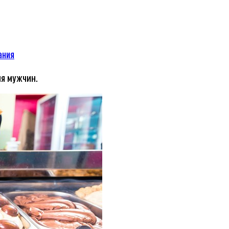
ания
ля мужчин.