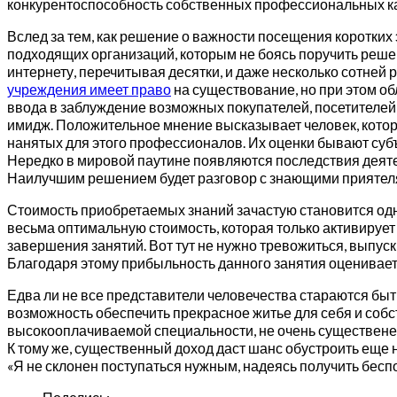
конкурентоспособность собственных профессиональных ка
Вслед за тем, как решение о важности посещения коротки
подходящих организаций, которым не боясь поручить реше
интернету, перечитывая десятки, и даже несколько сотней 
учреждения имеет право
на существование, но при этом об
ввода в заблуждение возможных покупателей, посетителей
имидж. Положительное мнение высказывает человек, которы
нанятых для этого профессионалов. Их оценки бывают суб
Нередко в мировой паутине появляются последствия деяте
Наилучшим решением будет разговор с знающими приятеля
Стоимость приобретаемых знаний зачастую становится од
весьма оптимальную стоимость, которая только активирует
завершения занятий. Вот тут не нужно тревожиться, выпус
Благодаря этому прибыльность данного занятия оценивает
Едва ли не все представители человечества стараются бы
возможность обеспечить прекрасное житье для себя и собс
высокооплачиваемой специальности, не очень существенен
К тому же, существенный доход даст шанс обустроить ещ
«Я не склонен поступаться нужным, надеясь получить бесп