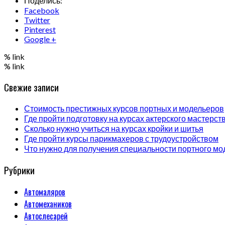
Поделись:
Facebook
Twitter
Pinterest
Google +
% link
% link
Свежие записи
Стоимость престижных курсов портных и модельеров
Где пройти подготовку на курсах актерского мастерст
Сколько нужно учиться на курсах кройки и шитья
Где пройти курсы парикмахеров с трудоустройством
Что нужно для получения специальности портного мо
Рубрики
Автомаляров
Автомехаников
Автослесарей