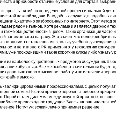
честв и приобрести отличные условия для старта в выбран
х экспресс занятий по определенной профессиональной деят
ние этой важной задачи. В подобных случаях, в подобных 
рецензий, хаотично разбросанных по интернету. Этот метод 
ладает рядом изъянов. Хотя реклама и является движком тех
 и также общественности в целом. Такие организации част
й нанимается за награду. Это значит, что полно одобрите
ъективными, составленными в пользу учебного учреждения, 
льности негативного PR, применяя эту технологию конкурен
ми, уже проходившими такие короткие курсы либо узнать у
ним из наиболее существенных предметов обсуждения. В бо
 желание обучаться. Все же особенно значительным будет то
кник довольно скоро отыскивает работу и по истечении перв
ся крайне высоко.
ть квалифицированными профессионалами, с целью получать
твенной семьи. По этой причине перечень наиболее приорит
. Порой встает дилемма между покупкой приятных, но вовс
е наиболее превосходное грядущее. Здесь напрашивается н
олезное. Но тут уж всякий лично принимает решение.