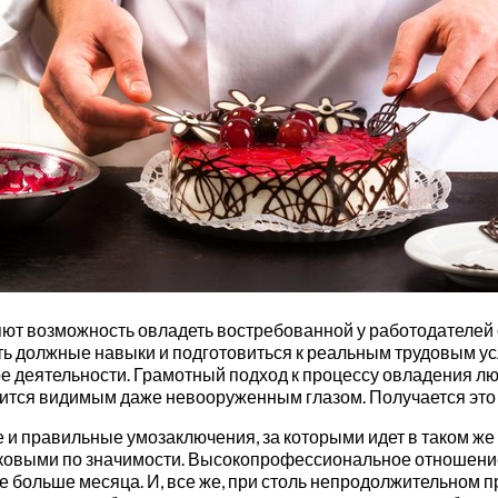
возможность овладеть востребованной у работодателей сп
 должные навыки и подготовиться к реальным трудовым усл
ре деятельности. Грамотный подход к процессу овладения л
ится видимым даже невооруженным глазом. Получается это и
 и правильные умозаключения, за которыми идет в таком же
наковыми по значимости. Высокопрофессиональное отношение
 не больше месяца. И, все же, при столь непродолжительно