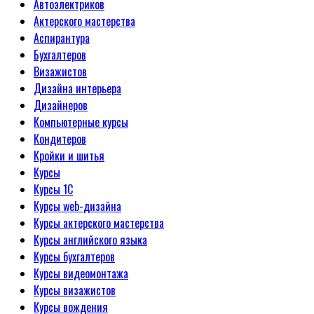
Автоэлектриков
Актерского мастерства
Аспирантура
Бухгалтеров
Визажистов
Дизайна интерьера
Дизайнеров
Компьютерные курсы
Кондитеров
Кройки и шитья
Курсы
Курсы 1С
Курсы web-дизайна
Курсы актерского мастерства
Курсы английского языка
Курсы бухгалтеров
Курсы видеомонтажа
Курсы визажистов
Курсы вождения