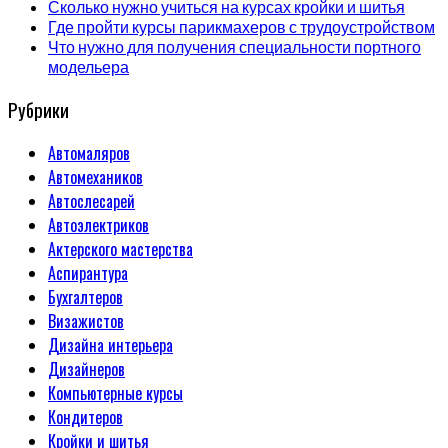
Сколько нужно учиться на курсах кройки и шитья
Где пройти курсы парикмахеров с трудоустройством
Что нужно для получения специальности портного
модельера
Рубрики
Автомаляров
Автомехаников
Автослесарей
Автоэлектриков
Актерского мастерства
Аспирантура
Бухгалтеров
Визажистов
Дизайна интерьера
Дизайнеров
Компьютерные курсы
Кондитеров
Кройки и шитья